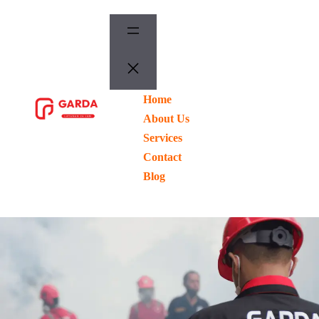
Lewati
ke
konten
Home
ORDER
NOW
About Us
Services
Contact
Blog