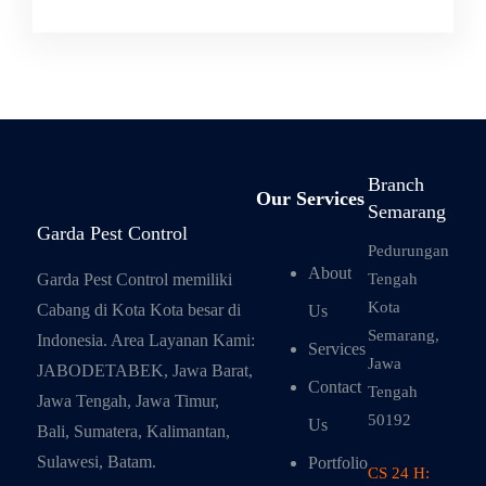
Branch
Our Services
Semarang
Garda Pest Control
Pedurungan
About
Garda Pest Control memiliki
Tengah
Kota
Cabang di Kota Kota besar di
Us
Semarang,
Indonesia. Area Layanan Kami:
Services
Jawa
JABODETABEK, Jawa Barat,
Contact
Tengah
Jawa Tengah, Jawa Timur,
50192
Us
Bali, Sumatera, Kalimantan,
Sulawesi, Batam.
Portfolio
CS 24 H: