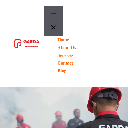
Lewati
ke
konten
Home
ORDER
NOW
About Us
Services
Contact
Blog