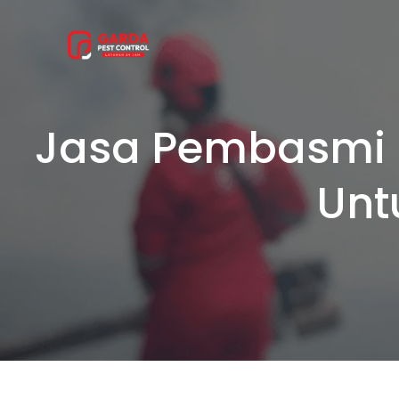
Lewati
ke
konten
Jasa Pembasmi 
Unt