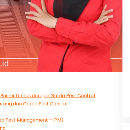
 Basmi Tuntas dengan Garda Pest Control
rang dari Garda Pest Control
ted Pest Management – IPM)
ang