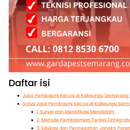
Daftar isi
Jasa Pembasmi Kecoa di Kaliwungu Semarang:
Solusi Jasa Pembasmi Kecoa di Kaliwungu Sema
1. Survei dan Identifikasi Mendalam
2. Metode Pembasmian Terkini (Integra
3. Edukasi dan Pencegahan Jangka Panj