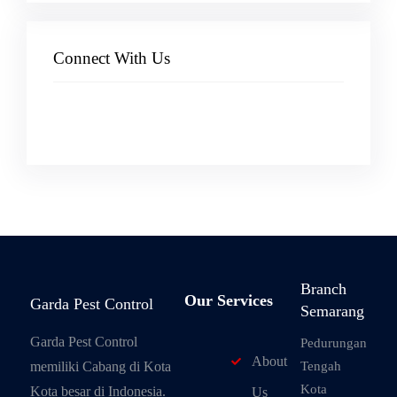
Connect With Us
Facebook
Instagram
X
TikTok
YouTube
Branch
Our Services
Garda Pest Control
Semarang
Garda Pest Control
Pedurungan
About
memiliki Cabang di Kota
Tengah
Kota
Kota besar di Indonesia.
Us