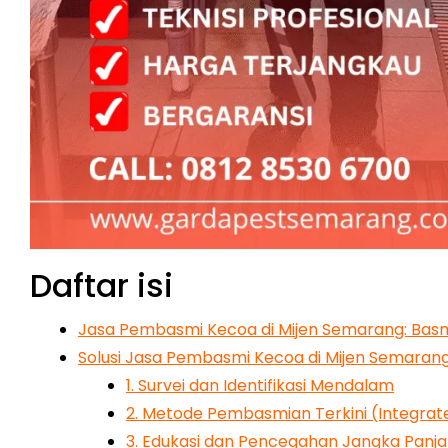
Daftar isi
Jasa Pembasmi Kecoa di Mijen Semarang: Basm
Solusi Jasa Pembasmi Kecoa di Mijen Semarang
1. Survei dan Identifikasi Mendalam
2. Metode Pembasmian Terkini (Integra
3. Edukasi dan Pencegahan Jangka Panj