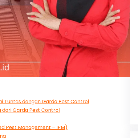
i Tuntas dengan Garda Pest Control
 dari Garda Pest Control
ted Pest Management – IPM)
ang