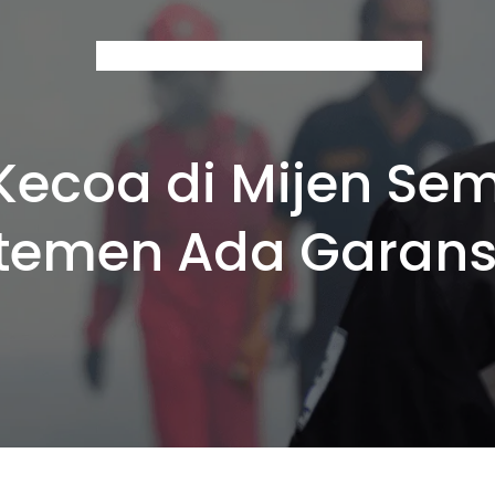
Home
About Us
Services
Contact
Blog
ecoa di Mijen Se
temen Ada Garans