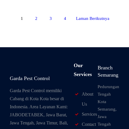
1
2
3
4
Laman Berikutnya
Our
Branch
Services
Semarang
Garda Pest Control
Pedurungan
Garda Pest Control memiliki
About
Tengah
Cabang di Kota Kota besar di
Kota
Us
Indonesia. Area Layanan Kami:
Semarang,
Services
JABODETABEK, Jawa Barat,
Jawa
Jawa Tengah, Jawa Timur, Bali,
Tengah
Contact