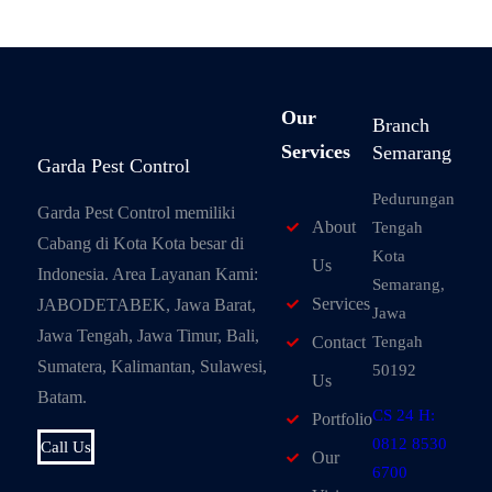
Our
Branch
Services
Semarang
Garda Pest Control
Pedurungan
Garda Pest Control memiliki
About
Tengah
Cabang di Kota Kota besar di
Kota
Us
Indonesia. Area Layanan Kami:
Semarang,
Services
JABODETABEK, Jawa Barat,
Jawa
Jawa Tengah, Jawa Timur, Bali,
Tengah
Contact
Sumatera, Kalimantan, Sulawesi,
50192
Us
Batam.
CS 24 H:
Portfolio
0812 8530
Call Us
Our
6700