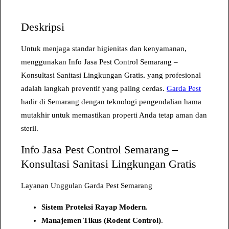
a
s
Deskripsi
I
n
Untuk menjaga standar higienitas dan kenyamanan,
f
menggunakan Info Jasa Pest Control Semarang –
o
Konsultasi Sanitasi Lingkungan Gratis
.
yang profesional
J
adalah langkah preventif yang paling cerdas.
Garda Pest
a
hadir di Semarang dengan teknologi pengendalian hama
s
mutakhir untuk memastikan properti Anda tetap aman dan
a
steril.
P
Info Jasa Pest Control Semarang –
e
Konsultasi Sanitasi Lingkungan Gratis
s
t
Layanan Unggulan Garda Pest Semarang
C
o
Sistem Proteksi Rayap Modern
.
n
Manajemen Tikus (Rodent Control)
.