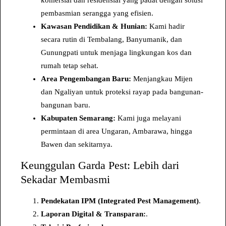
u
pembasmian serangga yang efisien.
l
Kawasan Pendidikan & Hunian:
Kami hadir
t
secara rutin di Tembalang, Banyumanik, dan
a
Gunungpati untuk menjaga lingkungan kos dan
s
rumah tetap sehat.
i
Area Pengembangan Baru:
Menjangkau Mijen
S
dan Ngaliyan untuk proteksi rayap pada bangunan-
a
bangunan baru.
n
Kabupaten Semarang:
Kami juga melayani
i
permintaan di area Ungaran, Ambarawa, hingga
t
Bawen dan sekitarnya.
a
s
Keunggulan Garda Pest: Lebih dari
i
Sekadar Membasmi
L
i
Pendekatan IPM (Integrated Pest Management)
.
n
Laporan Digital & Transparan:
.
g