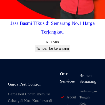
Jasa Basmi Tikus di Semarang No.1 Harga
Terjangkau
Rp
2.500
Tambah ke keranjang
Our
Branch
Services
Semarang
Garda Pest Control
Pedurungan
Garda Pest Control memiliki
About
Tengah
Cabang di Kota Kota besar di
Kota