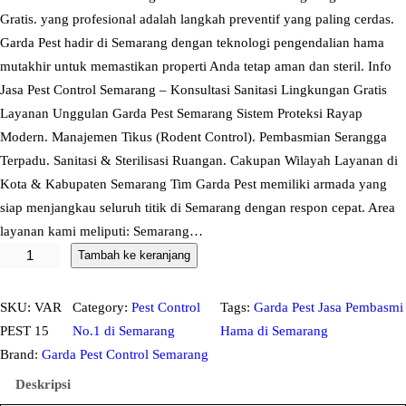
Gratis. yang profesional adalah langkah preventif yang paling cerdas.
Garda Pest hadir di Semarang dengan teknologi pengendalian hama
mutakhir untuk memastikan properti Anda tetap aman dan steril. Info
Jasa Pest Control Semarang – Konsultasi Sanitasi Lingkungan Gratis
Layanan Unggulan Garda Pest Semarang Sistem Proteksi Rayap
Modern. Manajemen Tikus (Rodent Control). Pembasmian Serangga
Terpadu. Sanitasi & Sterilisasi Ruangan. Cakupan Wilayah Layanan di
Kota & Kabupaten Semarang Tim Garda Pest memiliki armada yang
siap menjangkau seluruh titik di Semarang dengan respon cepat. Area
layanan kami meliputi: Semarang…
K
Tambah ke keranjang
u
a
SKU:
VAR
Category:
Pest Control
Tags:
Garda Pest Jasa Pembasmi
n
PEST 15
No.1 di Semarang
Hama di Semarang
t
Brand:
Garda Pest Control Semarang
i
Deskripsi
t