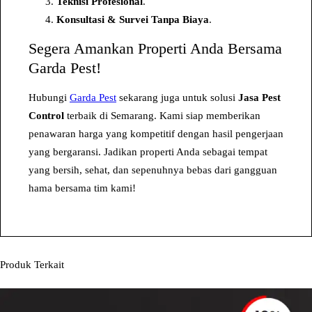
Teknisi Profesional
.
k
Konsultasi & Survei Tanpa Biaya
.
u
Segera Amankan Properti Anda Bersama
n
Garda Pest!
g
a
Hubungi
Garda Pest
sekarang juga untuk solusi
Jasa Pest
n
Control
terbaik di Semarang. Kami siap memberikan
G
penawaran harga yang kompetitif dengan hasil pengerjaan
r
yang bergaransi. Jadikan properti Anda sebagai tempat
a
yang bersih, sehat, dan sepenuhnya bebas dari gangguan
t
hama bersama tim kami!
i
s
Produk Terkait