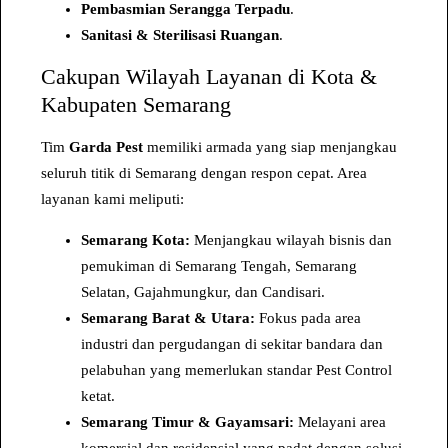
t
Pembasmian Serangga Terpadu
.
r
Sanitasi & Sterilisasi Ruangan
.
o
Cakupan Wilayah Layanan di Kota &
l
Kabupaten Semarang
S
e
Tim
Garda Pest
memiliki armada yang siap menjangkau
m
seluruh titik di Semarang dengan respon cepat. Area
a
layanan kami meliputi:
r
Semarang Kota:
Menjangkau wilayah bisnis dan
a
pemukiman di Semarang Tengah, Semarang
n
Selatan, Gajahmungkur, dan Candisari.
g
Semarang Barat & Utara:
Fokus pada area
–
industri dan pergudangan di sekitar bandara dan
K
pelabuhan yang memerlukan standar Pest Control
o
ketat.
n
Semarang Timur & Gayamsari:
Melayani area
s
komersial dan residensial yang padat dengan solusi