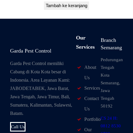
Tambah ke keranjang
Our
Branch
Services
Semarang
Garda Pest Control
Pedurungan
Garda Pest Control memiliki
About
Tengah
Cabang di Kota Kota besar di
Kota
Us
Indonesia. Area Layanan Kami:
Semarang,
Services
JABODETABEK, Jawa Barat,
Jawa
Jawa Tengah, Jawa Timur, Bali,
Tengah
Contact
Sumatera, Kalimantan, Sulawesi,
50192
Us
Batam.
CS 24 H:
Portfolio
0812 8530
Call Us
Our