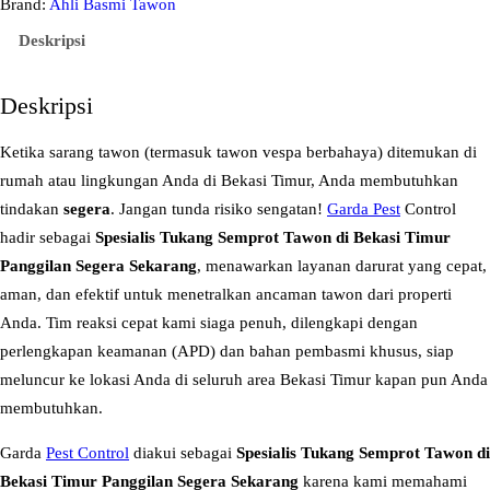
s
Brand:
Ahli Basmi Tawon
S
Deskripsi
p
e
Deskripsi
s
i
Ketika sarang tawon (termasuk tawon vespa berbahaya) ditemukan di
a
rumah atau lingkungan Anda di Bekasi Timur, Anda membutuhkan
l
tindakan
segera
. Jangan tunda risiko sengatan!
Garda Pest
Control
i
hadir sebagai
Spesialis Tukang Semprot Tawon di Bekasi Timur
s
Panggilan Segera Sekarang
, menawarkan layanan darurat yang cepat,
T
aman, dan efektif untuk menetralkan ancaman tawon dari properti
u
Anda. Tim reaksi cepat kami siaga penuh, dilengkapi dengan
k
perlengkapan keamanan (APD) dan bahan pembasmi khusus, siap
a
meluncur ke lokasi Anda di seluruh area Bekasi Timur kapan pun Anda
n
membutuhkan.
g
Garda
Pest Control
diakui sebagai
Spesialis Tukang Semprot Tawon di
S
Bekasi Timur Panggilan Segera Sekarang
karena kami memahami
e