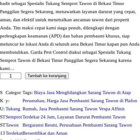
hadir sebagai Spesialis Tukang Semprot Tawon di Bekasi Timur
Panggilan Segera Sekarang, menawarkan layanan darurat yang cepat,
aman, dan efektif untuk menetralkan ancaman tawon dari properti
Anda. Tim reaksi cepat kami siaga penuh, dilengkapi dengan
perlengkapan keamanan (APD) dan bahan pembasmi khusus, siap
meluncur ke lokasi Anda di seluruh area Bekasi Timur kapan pun Anda
membutuhkan. Garda Pest Control diakui sebagai Spesialis Tukang
Semprot Tawon di Bekasi Timur Panggilan Segera Sekarang karena
kami…
Tambah ke keranjang
K
u
a
S
Categor
Tags:
Biaya Jasa Menghilangkan Sarang Tawon di Atap
n
K
y:
Perumahan
, 
Harga Jasa Pembasmi Sarang Tawon di Plafon
t
U:
Tukang
Rumah
, 
Jasa Pembasmi Sarang Tawon Vespa Affinis
i
ST
Semprot
Terdekat 24 Jam
, 
Layanan Darurat Pembasmi Tawon
t
ST
Tawon
Bergaransi Resmi
, 
Perusahaan Pembasmi Sarang Tawon
a
13
Terdekat
Bersertifikat dan Aman