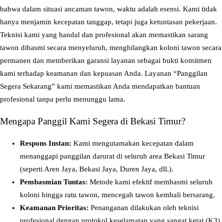
bahwa dalam situasi ancaman tawon, waktu adalah esensi. Kami tidak
m
hanya menjamin kecepatan tanggap, tetapi juga ketuntasan pekerjaan.
p
Teknisi kami yang handal dan profesional akan memastikan sarang
r
tawon dibasmi secara menyeluruh, menghilangkan koloni tawon secara
o
permanen dan memberikan garansi layanan sebagai bukti komitmen
t
kami terhadap keamanan dan kepuasan Anda. Layanan “Panggilan
T
Segera Sekarang” kami memastikan Anda mendapatkan bantuan
a
profesional tanpa perlu menunggu lama.
w
o
Mengapa Panggil Kami Segera di Bekasi Timur?
n
d
Respons Instan:
Kami mengutamakan kecepatan dalam
i
menanggapi panggilan darurat di seluruh area Bekasi Timur
B
(seperti Aren Jaya, Bekasi Jaya, Duren Jaya, dll.).
e
Pembasmian Tuntas:
Metode kami efektif membasmi seluruh
k
koloni hingga ratu tawon, mencegah tawon kembali bersarang.
a
Keamanan Prioritas:
Penanganan dilakukan oleh teknisi
s
profesional dengan protokol keselamatan yang sangat ketat (K3).