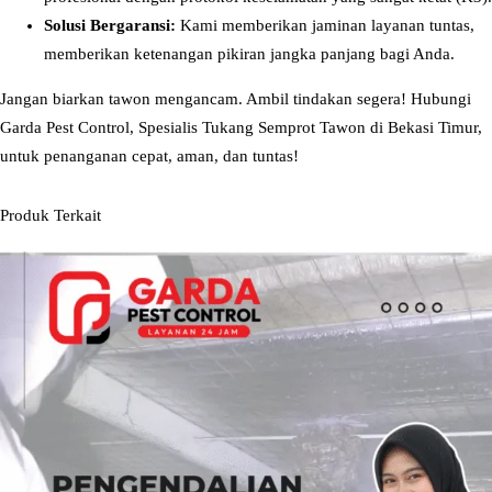
i
Solusi Bergaransi:
Kami memberikan jaminan layanan tuntas,
T
memberikan ketenangan pikiran jangka panjang bagi Anda.
i
Jangan biarkan tawon mengancam. Ambil tindakan segera! Hubungi
m
Garda Pest Control, Spesialis Tukang Semprot Tawon di Bekasi Timur,
u
untuk penanganan cepat, aman, dan tuntas!
r
P
Produk Terkait
a
n
g
g
i
l
a
n
S
e