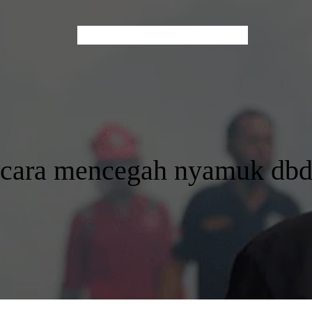
Home
About Us
Services
Contact
Blog
cara mencegah nyamuk db