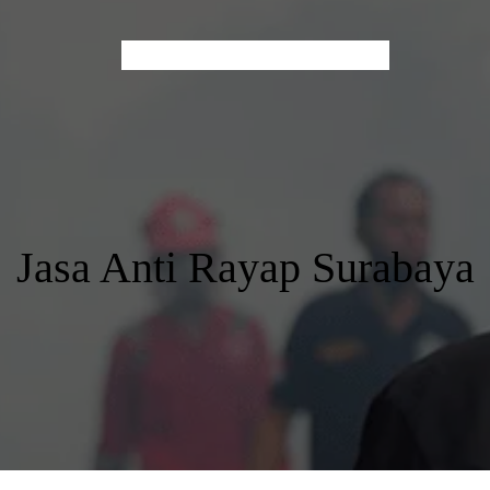
Home
About Us
Services
Contact
Blog
Jasa Anti Rayap Surabaya