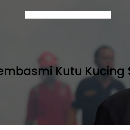
Home
About Us
Services
Contact
Blog
embasmi Kutu Kucing