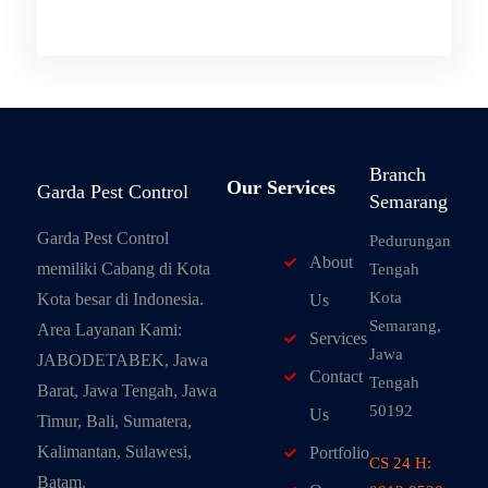
Branch
Our Services
Garda Pest Control
Semarang
Garda Pest Control
Pedurungan
About
memiliki Cabang di Kota
Tengah
Kota
Kota besar di Indonesia.
Us
Semarang,
Area Layanan Kami:
Services
Jawa
JABODETABEK, Jawa
Contact
Tengah
Barat, Jawa Tengah, Jawa
50192
Us
Timur, Bali, Sumatera,
Kalimantan, Sulawesi,
Portfolio
CS 24 H:
Batam.