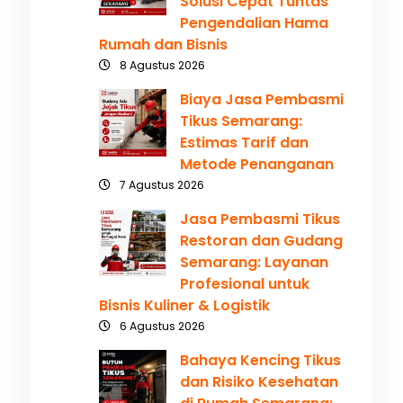
Solusi Cepat Tuntas
Pengendalian Hama
Rumah dan Bisnis
8 Agustus 2026
Biaya Jasa Pembasmi
Tikus Semarang:
Estimas Tarif dan
Metode Penanganan
7 Agustus 2026
Jasa Pembasmi Tikus
Restoran dan Gudang
Semarang: Layanan
Profesional untuk
Bisnis Kuliner & Logistik
6 Agustus 2026
Bahaya Kencing Tikus
dan Risiko Kesehatan