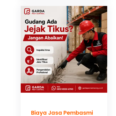
Biaya Jasa Pembasmi