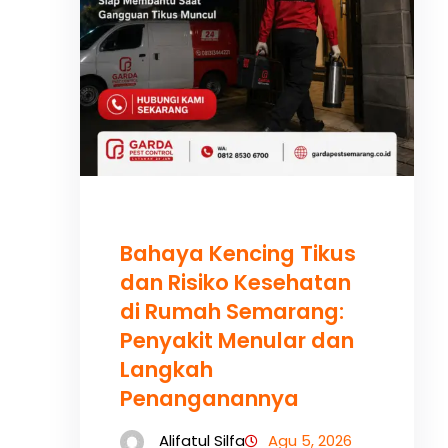
Bahaya Kencing Tikus
dan Risiko Kesehatan
di Rumah Semarang:
Penyakit Menular dan
Langkah
Penanganannya
Alifatul Silfa
Agu 5, 2026