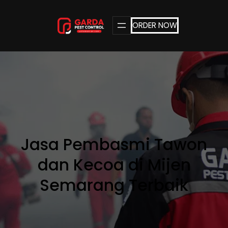
Lewati
ke
ORDER NOW
konten
Jasa Pembasmi Tawon
dan Kecoa di Mijen
Semarang Terbaik