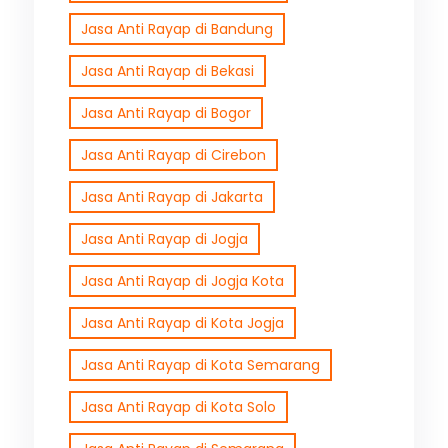
Jasa Anti Rayap di Bandung
Jasa Anti Rayap di Bekasi
Jasa Anti Rayap di Bogor
Jasa Anti Rayap di Cirebon
Jasa Anti Rayap di Jakarta
Jasa Anti Rayap di Jogja
Jasa Anti Rayap di Jogja Kota
Jasa Anti Rayap di Kota Jogja
Jasa Anti Rayap di Kota Semarang
Jasa Anti Rayap di Kota Solo