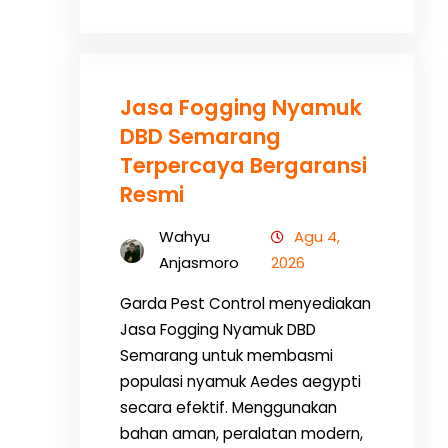
Jasa Fogging Nyamuk
DBD Semarang
Terpercaya Bergaransi
Resmi
Wahyu
Agu 4,
Anjasmoro
2026
Garda Pest Control menyediakan
Jasa Fogging Nyamuk DBD
Semarang untuk membasmi
populasi nyamuk Aedes aegypti
secara efektif. Menggunakan
bahan aman, peralatan modern,