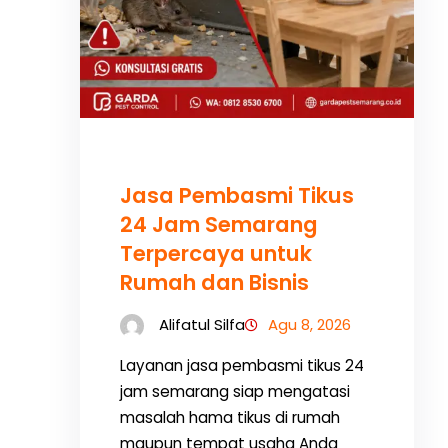
Jasa Pembasmi Tikus
24 Jam Semarang
Terpercaya untuk
Rumah dan Bisnis
Alifatul Silfa
Agu 8, 2026
Layanan jasa pembasmi tikus 24
jam semarang siap mengatasi
masalah hama tikus di rumah
maupun tempat usaha Anda