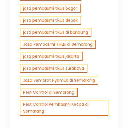
jasa pembasmi tikus bogor
jasa pembasmi tikus depok
jasa pembasmi tikus di bandung
Jasa Pembasmi Tikus di Semarang
jasa pembasmi tikus jakarta
jasa pembasmi tikus surabaya
Jasa Semprot Nyamuk di Semarang
Pest Control di Semarang
Pest Control Pembasmi Kecoa di
Semarang