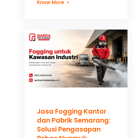
Know More
Jasa Fogging Kantor
dan Pabrik Semarang:
Solusi Pengasapan