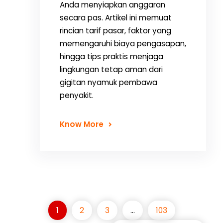
Anda menyiapkan anggaran
secara pas. Artikel ini memuat
rincian tarif pasar, faktor yang
memengaruhi biaya pengasapan,
hingga tips praktis menjaga
lingkungan tetap aman dari
gigitan nyamuk pembawa
penyakit.
Know More
1
2
3
…
103