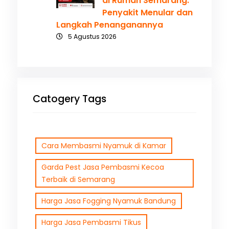
di Rumah Semarang:
Penyakit Menular dan
Langkah Penanganannya
5 Agustus 2026
Catogery Tags
Cara Membasmi Nyamuk di Kamar
Garda Pest Jasa Pembasmi Kecoa
Terbaik di Semarang
Harga Jasa Fogging Nyamuk Bandung
Harga Jasa Pembasmi Tikus