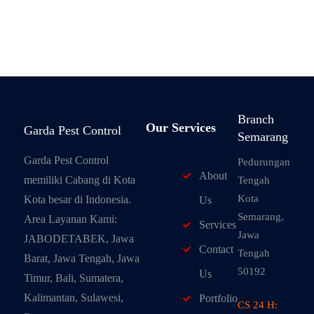
Branch
Our Services
Garda Pest Control
Semarang
Garda Pest Control
Pedurungan
About
memiliki Cabang di Kota
Tengah
Kota
Kota besar di Indonesia.
Us
Semarang,
Area Layanan Kami:
Services
Jawa
JABODETABEK, Jawa
Contact
Tengah
Barat, Jawa Tengah, Jawa
50192
Us
Timur, Bali, Sumatera,
Kalimantan, Sulawesi,
Portfolio
CS 24 H: