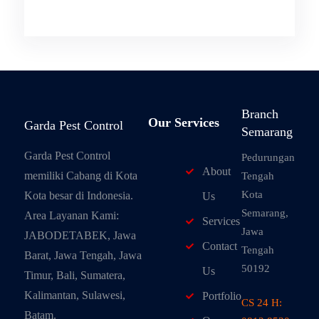
Branch
Our Services
Garda Pest Control
Semarang
Garda Pest Control
Pedurungan
About
memiliki Cabang di Kota
Tengah
Kota
Kota besar di Indonesia.
Us
Semarang,
Area Layanan Kami:
Services
Jawa
JABODETABEK, Jawa
Contact
Tengah
Barat, Jawa Tengah, Jawa
50192
Us
Timur, Bali, Sumatera,
Kalimantan, Sulawesi,
Portfolio
CS 24 H:
Batam.