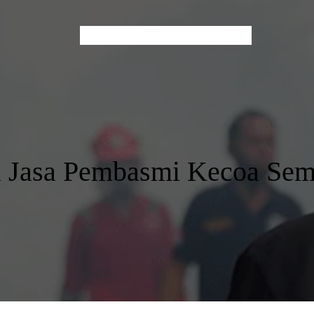
Home
About Us
Services
Contact
Blog
a Jasa Pembasmi Kecoa Sem