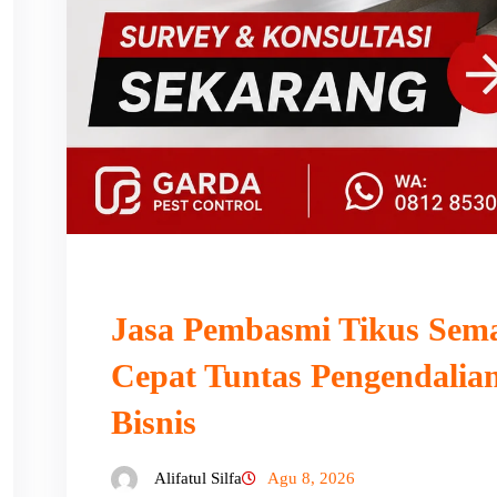
Jasa Pembasmi Tikus Sema
Cepat Tuntas Pengendali
Bisnis
Alifatul Silfa
Agu 8, 2026