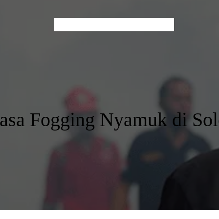
Home
About Us
Services
Contact
Blog
Jasa Fogging Nyamuk di Sol