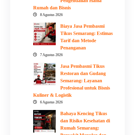
Pengendalian Hama
Rumah dan Bisnis
8 Agustus 2026
Biaya Jasa Pembasmi
Tikus Semarang: Estimas
Tarif dan Metode
Penanganan
7 Agustus 2026
Jasa Pembasmi Tikus
Restoran dan Gudang
Semarang: Layanan
Profesional untuk Bisnis
Kuliner & Logistik
6 Agustus 2026
Bahaya Kencing Tikus
dan Risiko Kesehatan di
Rumah Semarang: