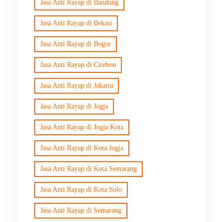
Jasa Anti Rayap di Bandung
Jasa Anti Rayap di Bekasi
Jasa Anti Rayap di Bogor
Jasa Anti Rayap di Cirebon
Jasa Anti Rayap di Jakarta
Jasa Anti Rayap di Jogja
Jasa Anti Rayap di Jogja Kota
Jasa Anti Rayap di Kota Jogja
Jasa Anti Rayap di Kota Semarang
Jasa Anti Rayap di Kota Solo
Jasa Anti Rayap di Semarang