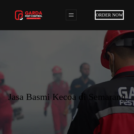
Lewati
ke
ORDER NOW
konten
Jasa Basmi Kecoa di Semarang