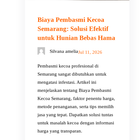
Biaya Pembasmi Kecoa
Semarang: Solusi Efektif
untuk Hunian Bebas Hama
Silvana amelia
Jul 11, 2026
Pembasmi kecoa profesional di
Semarang sangat dibutuhkan untuk
mengatasi infestasi. Artikel ini
menjelaskan tentang Biaya Pembasmi
Kecoa Semarang, faktor penentu harga,
metode penanganan, serta tips memilih
jasa yang tepat. Dapatkan solusi tuntas
untuk masalah kecoa dengan informasi
harga yang transparan.