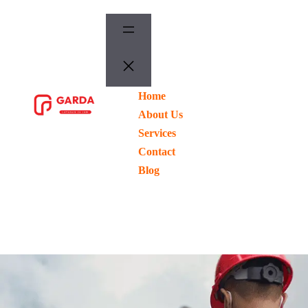
Lewati
ke
konten
Home
ORDER
NOW
About Us
Services
Contact
Blog