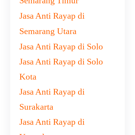
Semarang Timur
Jasa Anti Rayap di
Semarang Utara
Jasa Anti Rayap di Solo
Jasa Anti Rayap di Solo
Kota
Jasa Anti Rayap di
Surakarta
Jasa Anti Rayap di