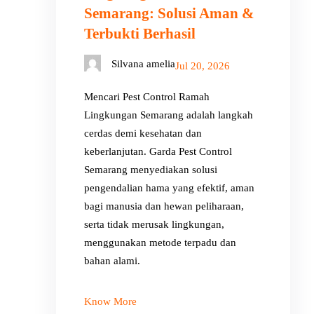
Semarang: Solusi Aman &
Terbukti Berhasil
Silvana amelia
Jul 20, 2026
Mencari Pest Control Ramah
Lingkungan Semarang adalah langkah
cerdas demi kesehatan dan
keberlanjutan. Garda Pest Control
Semarang menyediakan solusi
pengendalian hama yang efektif, aman
bagi manusia dan hewan peliharaan,
serta tidak merusak lingkungan,
menggunakan metode terpadu dan
bahan alami.
Know More