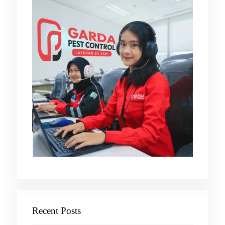
r
i
Recent Posts