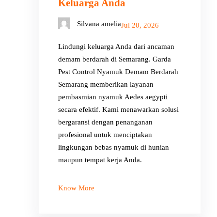
Keluarga Anda
Silvana amelia
Jul 20, 2026
Lindungi keluarga Anda dari ancaman
demam berdarah di Semarang. Garda
Pest Control Nyamuk Demam Berdarah
Semarang memberikan layanan
pembasmian nyamuk Aedes aegypti
secara efektif. Kami menawarkan solusi
bergaransi dengan penanganan
profesional untuk menciptakan
lingkungan bebas nyamuk di hunian
maupun tempat kerja Anda.
Know More