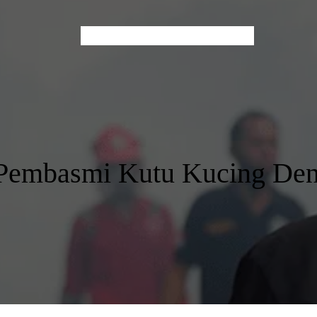
Home
About Us
Services
Contact
Blog
 Pembasmi Kutu Kucing Den