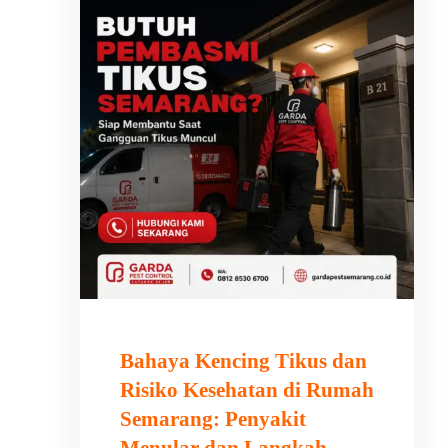
Bahaya Kencing Tikus dan
Risiko Kesehatan di Rumah
Semarang: Penyakit
Menular dan Langkah