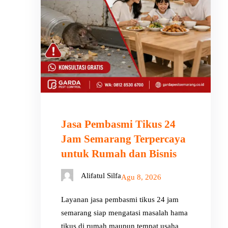
Jasa Pembasmi Tikus 24
Jam Semarang Terpercaya
untuk Rumah dan Bisnis
Alifatul Silfa
Agu 8, 2026
Layanan jasa pembasmi tikus 24 jam
semarang siap mengatasi masalah hama
tikus di rumah maupun tempat usaha