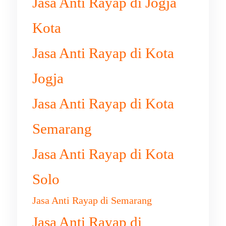
Jasa Anti Rayap di Jogja
Kota
Jasa Anti Rayap di Kota
Jogja
Jasa Anti Rayap di Kota
Semarang
Jasa Anti Rayap di Kota
Solo
Jasa Anti Rayap di Semarang
Jasa Anti Rayap di