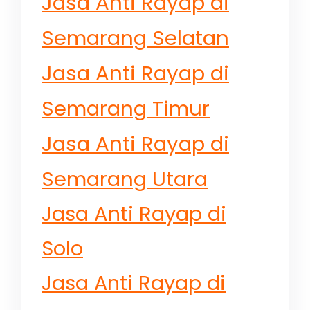
Jasa Anti Rayap di
Semarang Selatan
Jasa Anti Rayap di
Semarang Timur
Jasa Anti Rayap di
Semarang Utara
Jasa Anti Rayap di
Solo
Jasa Anti Rayap di