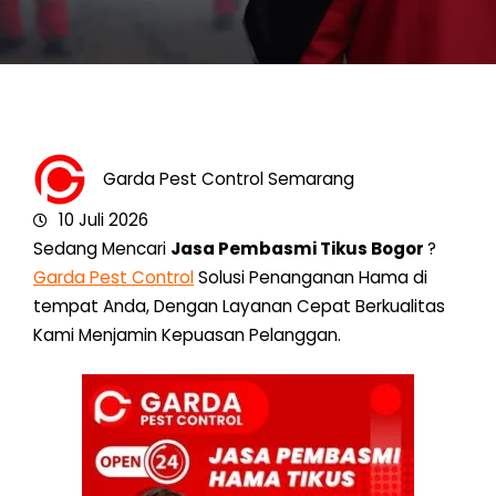
Garda Pest Control Semarang
10 Juli 2026
Sedang Mencari
Jasa Pembasmi Tikus Bogor
?
Garda Pest Control
Solusi Penanganan Hama di
tempat Anda, Dengan Layanan Cepat Berkualitas
Kami Menjamin Kepuasan Pelanggan.