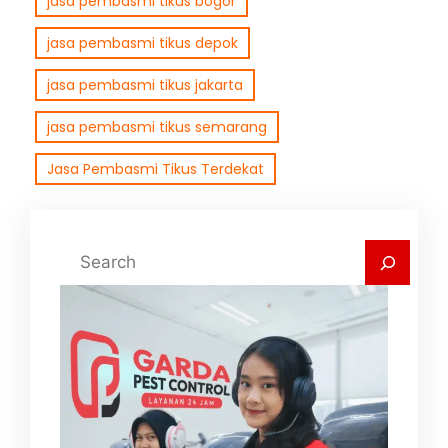
jasa pembasmi tikus bogor
jasa pembasmi tikus depok
jasa pembasmi tikus jakarta
jasa pembasmi tikus semarang
Jasa Pembasmi Tikus Terdekat
C
a
r
i