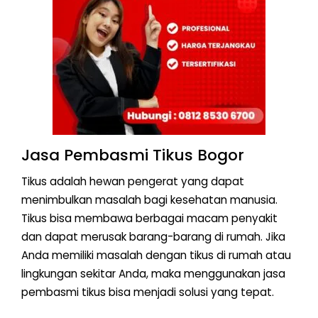
Jasa Pembasmi Tikus Bogor
Tikus adalah hewan pengerat yang dapat
menimbulkan masalah bagi kesehatan manusia.
Tikus bisa membawa berbagai macam penyakit
dan dapat merusak barang-barang di rumah. Jika
Anda memiliki masalah dengan tikus di rumah atau
lingkungan sekitar Anda, maka menggunakan jasa
pembasmi tikus bisa menjadi solusi yang tepat.