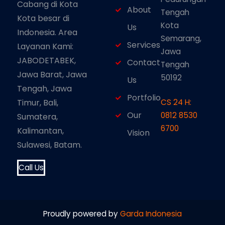
Cabang di Kota
About
Tengah
Kota besar di
Kota
Us
Indonesia. Area
Semarang,
Services
Layanan Kami:
Jawa
JABODETABEK,
Contact
Tengah
Jawa Barat, Jawa
50192
Us
Tengah, Jawa
Portfolio
Timur, Bali,
CS 24 H:
Our
0812 8530
Sumatera,
6700
Kalimantan,
Vision
Sulawesi, Batam.
Call Us
Proudly powered by
Garda Indonesia