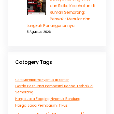
dan Risiko Kesehatan di
Rumah Semarang:
Penyakit Menular dan
Langkah Penanganannya
5 Agustus 2026
Catogery Tags
Cara Membasmi Nyamuk di Kamar
Garda Pest Jasa Pembasmi Kecoa Terbaik di
Semarang
Harga Jasa Fogging Nyamuk Bandung
Harga Jasa Pembasmi Tikus