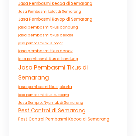
Jasa Pembasmi Kecoa di Semarang
Jasa Pembasmi Lalat di Semarang
Jasa Pembasmi Rayap di Semarang
jasa pembasmi tikus bandung
jasa pembasmi tikus bekasi
jasa pembasmi tikus bogor
jasa pembasmi tikus depok
jasa pembasmi tikus di bandung
Jasa Pembasmi Tikus di
Semarang
jasa pembasmi tikus jakarta
jasa pembasmi tikus surabaya
Jasa Semprot Nyamuk di Semarang
Pest Control di Semarang
Pest Control Pembasmi Kecoa di Semarang