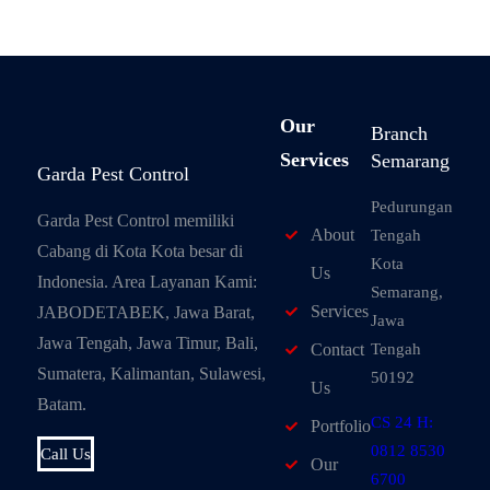
Our
Branch
Services
Semarang
Garda Pest Control
Pedurungan
Garda Pest Control memiliki
About
Tengah
Cabang di Kota Kota besar di
Kota
Us
Indonesia. Area Layanan Kami:
Semarang,
Services
JABODETABEK, Jawa Barat,
Jawa
Jawa Tengah, Jawa Timur, Bali,
Tengah
Contact
Sumatera, Kalimantan, Sulawesi,
50192
Us
Batam.
CS 24 H:
Portfolio
0812 8530
Call Us
Our
6700