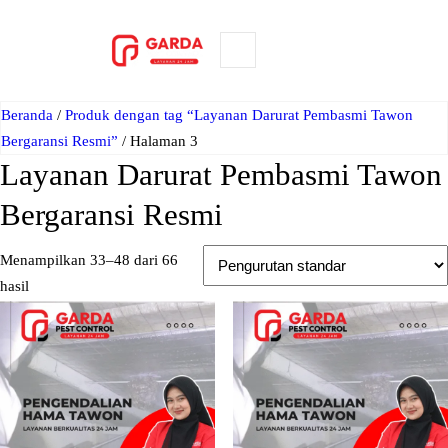
Lewati
ke
ORDER NOW
konten
Beranda
/
Produk dengan tag “Layanan Darurat Pembasmi Tawon
Bergaransi Resmi”
/ Halaman 3
Layanan Darurat Pembasmi Tawon
Bergaransi Resmi
Menampilkan 33–48 dari 66
hasil