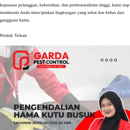
kepuasan pelanggan, kebersihan, dan profesionalisme tinggi, kami siap
i
membantu Anda menciptakan lingkungan yang sehat dan bebas dari
S
gangguan hama.
e
m
Produk Terkait
a
r
a
n
g
S
e
l
a
t
a
n
B