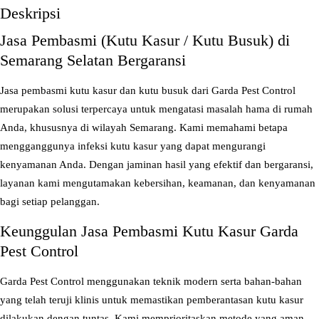
s
Deskripsi
J
Jasa Pembasmi (Kutu Kasur / Kutu Busuk) di
a
Semarang Selatan Bergaransi
s
a
Jasa pembasmi kutu kasur dan kutu busuk dari Garda Pest Control
P
merupakan solusi terpercaya untuk mengatasi masalah hama di rumah
e
Anda, khususnya di wilayah Semarang. Kami memahami betapa
m
mengganggunya infeksi kutu kasur yang dapat mengurangi
b
kenyamanan Anda. Dengan jaminan hasil yang efektif dan bergaransi,
a
layanan kami mengutamakan kebersihan, keamanan, dan kenyamanan
s
bagi setiap pelanggan.
m
i
Keunggulan Jasa Pembasmi Kutu Kasur Garda
(
Pest Control
K
u
Garda Pest Control menggunakan teknik modern serta bahan-bahan
t
yang telah teruji klinis untuk memastikan pemberantasan kutu kasur
u
dilakukan dengan tuntas. Kami memprioritaskan metode yang aman