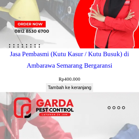
e
r
g
a
r
a
n
Jasa Pembasmi (Kutu Kasur / Kutu Busuk) di
s
Ambarawa Semarang Bergaransi
i
Rp
400.000
Tambah ke keranjang