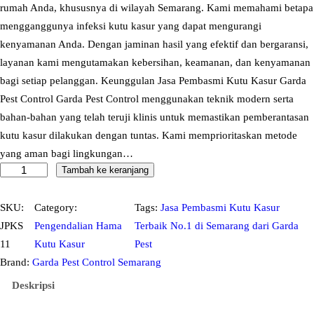
rumah Anda, khususnya di wilayah Semarang. Kami memahami betapa
mengganggunya infeksi kutu kasur yang dapat mengurangi
kenyamanan Anda. Dengan jaminan hasil yang efektif dan bergaransi,
layanan kami mengutamakan kebersihan, keamanan, dan kenyamanan
bagi setiap pelanggan. Keunggulan Jasa Pembasmi Kutu Kasur Garda
Pest Control Garda Pest Control menggunakan teknik modern serta
bahan-bahan yang telah teruji klinis untuk memastikan pemberantasan
kutu kasur dilakukan dengan tuntas. Kami memprioritaskan metode
yang aman bagi lingkungan…
Tambah ke keranjang
K
u
a
SKU:
Category:
Tags:
Jasa Pembasmi Kutu Kasur
n
JPKS
Pengendalian Hama
Terbaik No.1 di Semarang dari Garda
t
11
Kutu Kasur
Pest
i
Brand:
Garda Pest Control Semarang
t
Deskripsi
a