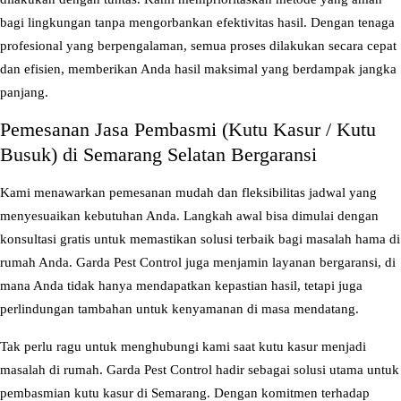
K
bagi lingkungan tanpa mengorbankan efektivitas hasil. Dengan tenaga
a
profesional yang berpengalaman, semua proses dilakukan secara cepat
s
dan efisien, memberikan Anda hasil maksimal yang berdampak jangka
u
panjang.
r
Pemesanan Jasa Pembasmi (Kutu Kasur / Kutu
/
Busuk) di Semarang Selatan Bergaransi
K
u
Kami menawarkan pemesanan mudah dan fleksibilitas jadwal yang
t
menyesuaikan kebutuhan Anda. Langkah awal bisa dimulai dengan
u
konsultasi gratis untuk memastikan solusi terbaik bagi masalah hama di
B
rumah Anda. Garda Pest Control juga menjamin layanan bergaransi, di
u
mana Anda tidak hanya mendapatkan kepastian hasil, tetapi juga
s
perlindungan tambahan untuk kenyamanan di masa mendatang.
u
Tak perlu ragu untuk menghubungi kami saat kutu kasur menjadi
k
masalah di rumah. Garda Pest Control hadir sebagai solusi utama untuk
)
pembasmian kutu kasur di Semarang. Dengan komitmen terhadap
d