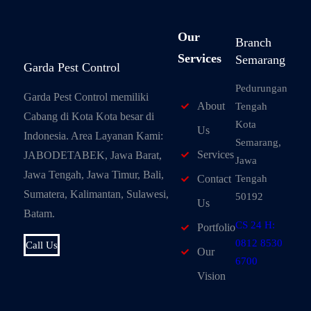
Our
Branch
Services
Semarang
Garda Pest Control
Pedurungan
Garda Pest Control memiliki
About
Tengah
Cabang di Kota Kota besar di
Kota
Us
Indonesia. Area Layanan Kami:
Semarang,
Services
JABODETABEK, Jawa Barat,
Jawa
Jawa Tengah, Jawa Timur, Bali,
Tengah
Contact
Sumatera, Kalimantan, Sulawesi,
50192
Us
Batam.
CS 24 H:
Portfolio
0812 8530
Call Us
Our
6700
Vision