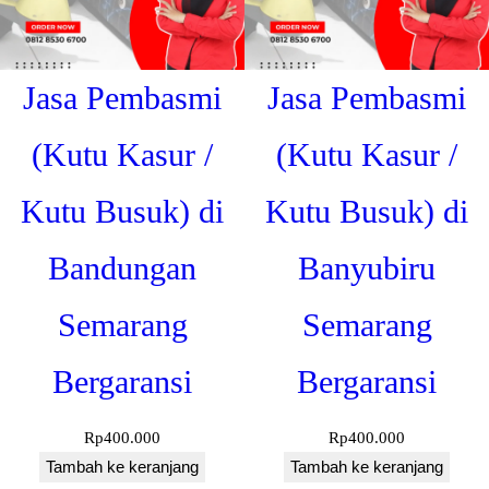
i
S
u
Jasa Pembasmi
Jasa Pembasmi
s
u
(Kutu Kasur /
(Kutu Kasur /
k
a
Kutu Busuk) di
Kutu Busuk) di
n
S
Bandungan
Banyubiru
e
Semarang
Semarang
m
a
Bergaransi
Bergaransi
r
a
Rp
400.000
Rp
400.000
n
Tambah ke keranjang
Tambah ke keranjang
g