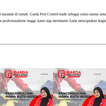
a
s
 masalah di rumah. Garda Pest Control hadir sebagai solusi utama un
u
 profesionalisme tinggi, kami siap membantu Anda menciptakan lingk
r
/
K
u
t
u
B
u
s
u
k
)
d