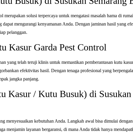
utu Busuk) di Susukan Semarang B
s
a
rol merupakan solusi terpercaya untuk mengatasi masalah hama di rum
P
dapat mengurangi kenyamanan Anda. Dengan jaminan hasil yang efekt
e
iap pelanggan.
m
u Kasur Garda Pest Control
b
a
s
n yang telah teruji klinis untuk memastikan pemberantasan kutu kasu
m
rbankan efektivitas hasil. Dengan tenaga profesional yang berpengal
i
mpak jangka panjang.
(
u Kasur / Kutu Busuk) di Susuka
K
u
t
u
g menyesuaikan kebutuhan Anda. Langkah awal bisa dimulai dengan ko
K
ga menjamin layanan bergaransi, di mana Anda tidak hanya mendapatkan