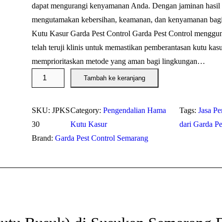
dapat mengurangi kenyamanan Anda. Dengan jaminan hasil y
mengutamakan kebersihan, keamanan, dan kenyamanan bagi
Kutu Kasur Garda Pest Control Garda Pest Control menggun
telah teruji klinis untuk memastikan pemberantasan kutu kas
memprioritaskan metode yang aman bagi lingkungan…
K
Tambah ke keranjang
u
a
SKU:
JPKS
Category:
Pengendalian Hama
Tags:
Jasa P
n
30
Kutu Kasur
dari Garda Pe
t
Brand:
Garda Pest Control Semarang
i
t
a
s
J
a