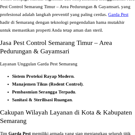
a
Pest Control Semarang Timur – Area Pedurungan & Gayamsari
.
yang
s
profesional adalah langkah preventif yang paling cerdas.
Garda Pest
a
hadir di Semarang dengan teknologi pengendalian hama mutakhir
P
untuk memastikan properti Anda tetap aman dan steril.
e
Jasa Pest Control Semarang Timur – Area
s
Pedurungan & Gayamsari
t
C
Layanan Unggulan Garda Pest Semarang
o
n
Sistem Proteksi Rayap Modern
.
t
Manajemen Tikus (Rodent Control)
.
r
Pembasmian Serangga Terpadu
.
o
Sanitasi & Sterilisasi Ruangan
.
l
Cakupan Wilayah Layanan di Kota & Kabupaten
S
Semarang
e
m
Tim
Garda Pest
memiliki armada yang siap menjangkau seluruh titik