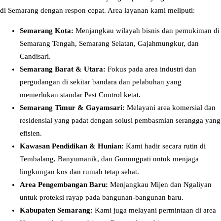
a
di Semarang dengan respon cepat. Area layanan kami meliputi:
r
Semarang Kota:
Menjangkau wilayah bisnis dan pemukiman di
a
Semarang Tengah, Semarang Selatan, Gajahmungkur, dan
n
Candisari.
g
Semarang Barat & Utara:
Fokus pada area industri dan
T
pergudangan di sekitar bandara dan pelabuhan yang
i
memerlukan standar Pest Control ketat.
m
Semarang Timur & Gayamsari:
Melayani area komersial dan
u
residensial yang padat dengan solusi pembasmian serangga yang
r
efisien.
–
Kawasan Pendidikan & Hunian:
Kami hadir secara rutin di
A
Tembalang, Banyumanik, dan Gunungpati untuk menjaga
r
lingkungan kos dan rumah tetap sehat.
e
Area Pengembangan Baru:
Menjangkau Mijen dan Ngaliyan
a
untuk proteksi rayap pada bangunan-bangunan baru.
P
Kabupaten Semarang:
Kami juga melayani permintaan di area
e