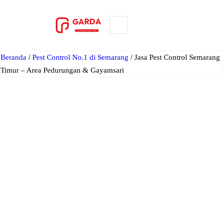
Lewati
ke
ORDER NOW
konten
Beranda
/
Pest Control No.1 di Semarang
/ Jasa Pest Control Semarang
Timur – Area Pedurungan & Gayamsari