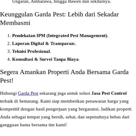
Ungaran, Ambarawa, hingga Bawen dan sekitarnya.
d
u
Keunggulan Garda Pest: Lebih dari Sekadar
r
Membasmi
u
n
Pendekatan IPM (Integrated Pest Management)
.
g
Laporan Digital & Transparan:
.
a
Teknisi Profesional
.
n
Konsultasi & Survei Tanpa Biaya
.
&
Segera Amankan Properti Anda Bersama Garda
G
Pest!
a
y
Hubungi
Garda Pest
sekarang juga untuk solusi
Jasa Pest Control
a
terbaik di Semarang. Kami siap memberikan penawaran harga yang
m
kompetitif dengan hasil pengerjaan yang bergaransi. Jadikan properti
s
Anda sebagai tempat yang bersih, sehat, dan sepenuhnya bebas dari
a
gangguan hama bersama tim kami!
r
i