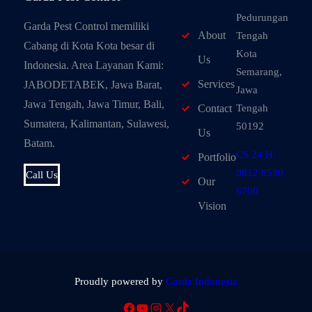
Pedurungan
Garda Pest Control memiliki
About
Tengah
Cabang di Kota Kota besar di
Kota
Us
Indonesia. Area Layanan Kami:
Semarang,
Services
JABODETABEK, Jawa Barat,
Jawa
Jawa Tengah, Jawa Timur, Bali,
Tengah
Contact
Sumatera, Kalimantan, Sulawesi,
50192
Us
Batam.
CS 24 H:
Portfolio
0812 8530
Call Us
Our
6700
Vision
Proudly powered by
Garda Indonesia
Facebook
YouTube
Instagram
X
TikTok