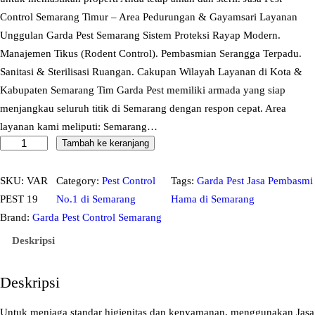
Control Semarang Timur – Area Pedurungan & Gayamsari Layanan
Unggulan Garda Pest Semarang Sistem Proteksi Rayap Modern.
Manajemen Tikus (Rodent Control). Pembasmian Serangga Terpadu.
Sanitasi & Sterilisasi Ruangan. Cakupan Wilayah Layanan di Kota &
Kabupaten Semarang Tim Garda Pest memiliki armada yang siap
menjangkau seluruh titik di Semarang dengan respon cepat. Area
layanan kami meliputi: Semarang…
Tambah ke keranjang
K
u
a
SKU:
VAR
Category:
Pest Control
Tags:
Garda Pest Jasa Pembasmi
n
PEST 19
No.1 di Semarang
Hama di Semarang
t
Brand:
Garda Pest Control Semarang
i
Deskripsi
t
a
Deskripsi
s
J
Untuk menjaga standar higienitas dan kenyamanan, menggunakan Jasa