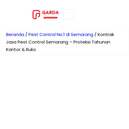
Lewati
ke
ORDER NOW
konten
Beranda
/
Pest Control No.1 di Semarang
/ Kontrak
Jasa Pest Control Semarang – Proteksi Tahunan
Kantor & Ruko