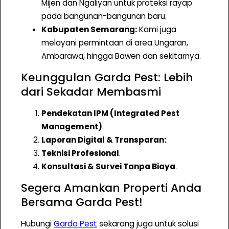
Mijen dan Ngaliyan untuk proteksi rayap
K
pada bangunan-bangunan baru.
a
Kabupaten Semarang:
Kami juga
n
melayani permintaan di area Ungaran,
t
Ambarawa, hingga Bawen dan sekitarnya.
o
Keunggulan Garda Pest: Lebih
r
dari Sekadar Membasmi
&
R
Pendekatan IPM (Integrated Pest
u
Management)
.
k
Laporan Digital & Transparan:
.
o
Teknisi Profesional
.
Konsultasi & Survei Tanpa Biaya
.
Segera Amankan Properti Anda
Bersama Garda Pest!
Hubungi
Garda Pest
sekarang juga untuk solusi