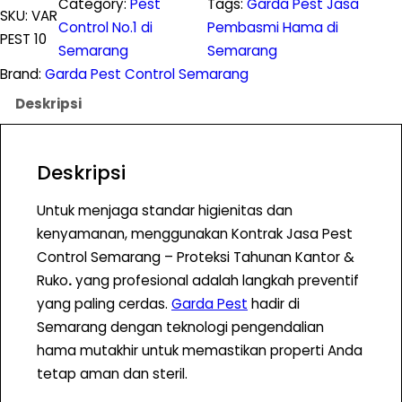
Category:
Pest
Tags:
Garda Pest Jasa
n
SKU:
VAR
Control No.1 di
Pembasmi Hama di
t
PEST 10
Semarang
Semarang
i
Brand:
Garda Pest Control Semarang
t
Deskripsi
a
s
K
Deskripsi
o
n
Untuk menjaga standar higienitas dan
t
kenyamanan, menggunakan Kontrak Jasa Pest
r
Control Semarang – Proteksi Tahunan Kantor &
a
Ruko
.
yang profesional adalah langkah preventif
k
yang paling cerdas.
Garda Pest
hadir di
J
Semarang dengan teknologi pengendalian
a
hama mutakhir untuk memastikan properti Anda
s
tetap aman dan steril.
a