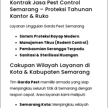
Kontrak Jasa Pest Control
P
e
Semarang – Proteksi Tahunan
s
Kantor & Ruko
t
Layanan Unggulan Garda Pest Semarang
C
o
Sistem Proteksi Rayap Modern
.
n
Manajemen Tikus (Rodent Control)
.
t
Pembasmian Serangga Terpadu
.
r
Sanitasi & Sterilisasi Ruangan
.
o
Cakupan Wilayah Layanan di
l
S
Kota & Kabupaten Semarang
e
Tim
Garda Pest
memiliki armada yang siap
m
menjangkau seluruh titik di Semarang dengan
a
respon cepat. Area layanan kami meliputi:
r
a
Semarang Kota:
Menjangkau wilayah