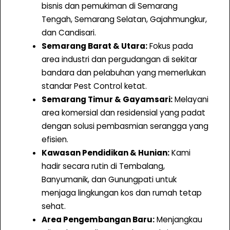
n
bisnis dan pemukiman di Semarang
g
Tengah, Semarang Selatan, Gajahmungkur,
–
dan Candisari.
P
Semarang Barat & Utara:
Fokus pada
r
area industri dan pergudangan di sekitar
o
bandara dan pelabuhan yang memerlukan
t
standar Pest Control ketat.
e
Semarang Timur & Gayamsari:
Melayani
k
area komersial dan residensial yang padat
s
dengan solusi pembasmian serangga yang
i
efisien.
T
Kawasan Pendidikan & Hunian:
Kami
a
hadir secara rutin di Tembalang,
h
Banyumanik, dan Gunungpati untuk
u
menjaga lingkungan kos dan rumah tetap
n
sehat.
a
Area Pengembangan Baru:
Menjangkau
n