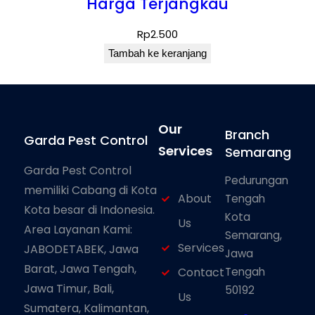
Harga Terjangkau
Rp
2.500
Tambah ke keranjang
Our
Branch
Garda Pest Control
Services
Semarang
Garda Pest Control
Pedurungan
memiliki Cabang di Kota
About
Tengah
Kota besar di Indonesia.
Kota
Us
Area Layanan Kami:
Semarang,
Services
JABODETABEK, Jawa
Jawa
Barat, Jawa Tengah,
Tengah
Contact
Jawa Timur, Bali,
50192
Us
Sumatera, Kalimantan,