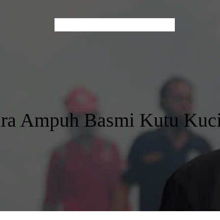
Home
About Us
Services
Contact
Blog
ra Ampuh Basmi Kutu Kuc