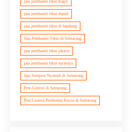
jasa pembasmi tikus bogor
jasa pembasmi tikus depok
jasa pembasmi tikus di bandung
Jasa Pembasmi Tikus di Semarang
jasa pembasmi tikus jakarta
jasa pembasmi tikus surabaya
Jasa Semprot Nyamuk di Semarang
Pest Control di Semarang
Pest Control Pembasmi Kecoa di Semarang