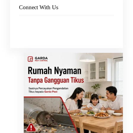
Connect With Us
Facebook
Instagram
X
TikTok
YouTube