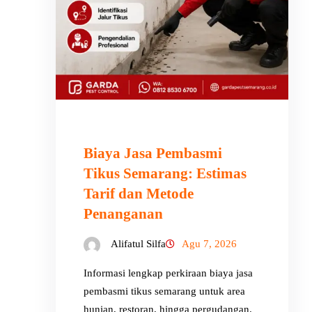
Biaya Jasa Pembasmi
Tikus Semarang: Estimas
Tarif dan Metode
Penanganan
Alifatul Silfa
Agu 7, 2026
Informasi lengkap perkiraan biaya jasa
pembasmi tikus semarang untuk area
hunian, restoran, hingga pergudangan.