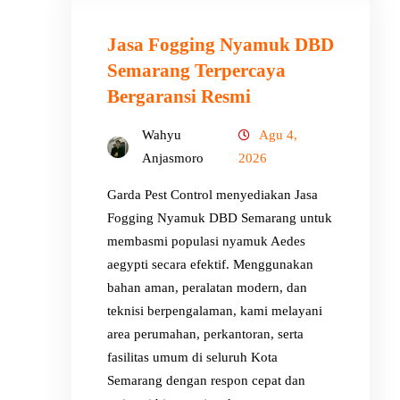
Jasa Fogging Nyamuk DBD
Semarang Terpercaya
Bergaransi Resmi
Wahyu
Agu 4,
Anjasmoro
2026
Garda Pest Control menyediakan Jasa
Fogging Nyamuk DBD Semarang untuk
membasmi populasi nyamuk Aedes
aegypti secara efektif. Menggunakan
bahan aman, peralatan modern, dan
teknisi berpengalaman, kami melayani
area perumahan, perkantoran, serta
fasilitas umum di seluruh Kota
Semarang dengan respon cepat dan