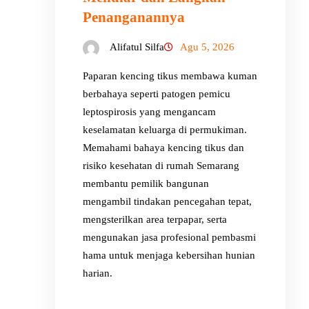
Penanganannya
Alifatul Silfa
Agu 5, 2026
Paparan kencing tikus membawa kuman
berbahaya seperti patogen pemicu
leptospirosis yang mengancam
keselamatan keluarga di permukiman.
Memahami bahaya kencing tikus dan
risiko kesehatan di rumah Semarang
membantu pemilik bangunan
mengambil tindakan pencegahan tepat,
mengsterilkan area terpapar, serta
mengunakan jasa profesional pembasmi
hama untuk menjaga kebersihan hunian
harian.