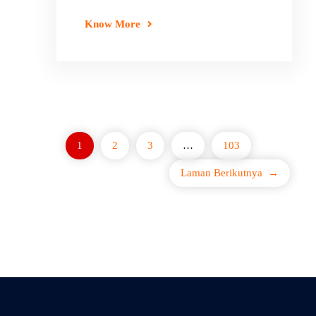
Know More
1
2
3
…
103
Laman Berikutnya
→