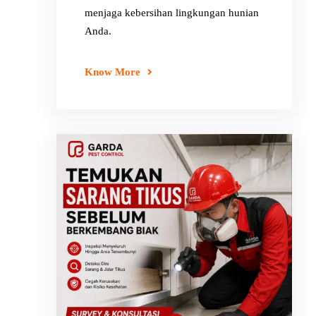
menjaga kebersihan lingkungan hunian
Anda.
Know More