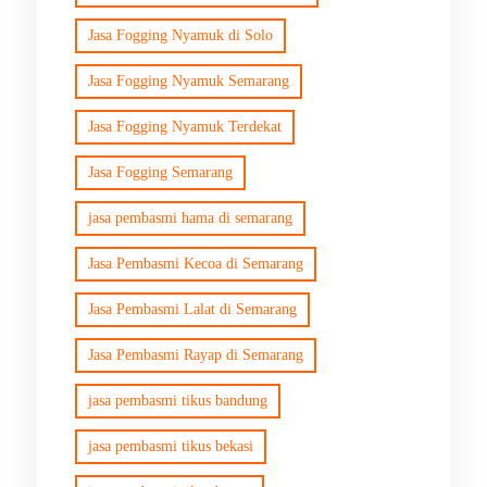
Jasa Fogging Nyamuk di Solo
Jasa Fogging Nyamuk Semarang
Jasa Fogging Nyamuk Terdekat
Jasa Fogging Semarang
jasa pembasmi hama di semarang
Jasa Pembasmi Kecoa di Semarang
Jasa Pembasmi Lalat di Semarang
Jasa Pembasmi Rayap di Semarang
jasa pembasmi tikus bandung
jasa pembasmi tikus bekasi