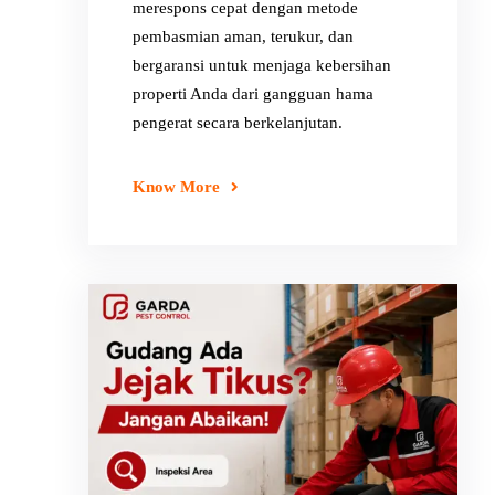
merespons cepat dengan metode
pembasmian aman, terukur, dan
bergaransi untuk menjaga kebersihan
properti Anda dari gangguan hama
pengerat secara berkelanjutan.
Know More