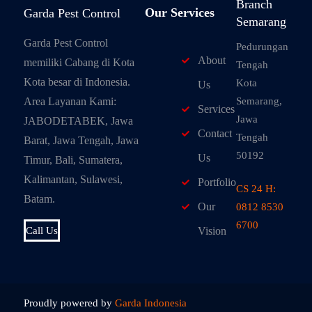
Branch
Our Services
Garda Pest Control
Semarang
Garda Pest Control
Pedurungan
About
memiliki Cabang di Kota
Tengah
Kota besar di Indonesia.
Kota
Us
Semarang,
Area Layanan Kami:
Services
Jawa
JABODETABEK, Jawa
Contact
Tengah
Barat, Jawa Tengah, Jawa
50192
Us
Timur, Bali, Sumatera,
Kalimantan, Sulawesi,
Portfolio
CS 24 H:
Batam.
Our
0812 8530
6700
Call Us
Vision
Proudly powered by
Garda Indonesia