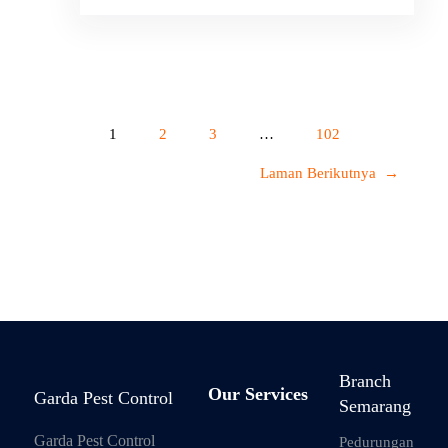
1
2
3
…
102
Laman Berikutnya
→
Branch
Our Services
Garda Pest Control
Semarang
Garda Pest Control
Pedurungan