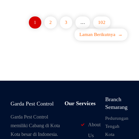
1
2
3
…
102
Laman Berikutnya
→
Branch
Our Services
Garda Pest Control
Semarang
Garda Pest Control
Pedurungan
About
memiliki Cabang di Kota
Tengah
Kota besar di Indonesia.
Kota
Us