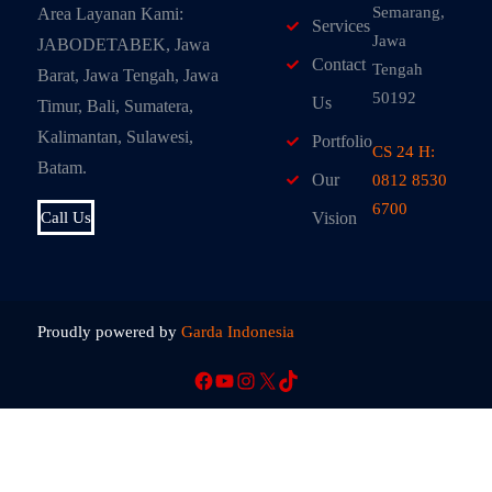
Semarang,
Area Layanan Kami:
Services
Jawa
JABODETABEK, Jawa
Contact
Tengah
Barat, Jawa Tengah, Jawa
50192
Us
Timur, Bali, Sumatera,
Kalimantan, Sulawesi,
Portfolio
CS 24 H:
Batam.
Our
0812 8530
6700
Call Us
Vision
Proudly powered by
Garda Indonesia
Facebook
YouTube
Instagram
X
TikTok