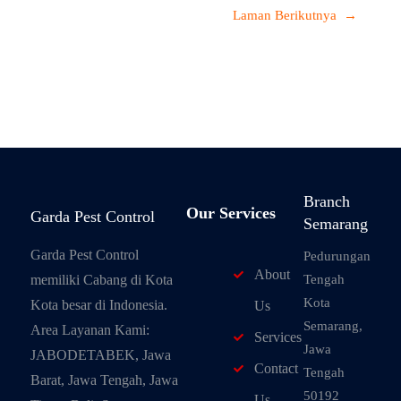
Laman Berikutnya
→
Branch
Our Services
Garda Pest Control
Semarang
Garda Pest Control
Pedurungan
About
memiliki Cabang di Kota
Tengah
Kota
Kota besar di Indonesia.
Us
Semarang,
Area Layanan Kami:
Services
Jawa
JABODETABEK, Jawa
Contact
Tengah
Barat, Jawa Tengah, Jawa
50192
Us