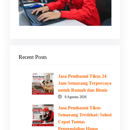
Recent Posts
Jasa Pembasmi Tikus 24
Jam Semarang Terpercaya
untuk Rumah dan Bisnis
8 Agustus 2026
Jasa Pembasmi Tikus
Semarang Terdekat: Solusi
Cepat Tuntas
Pengendalian Hama