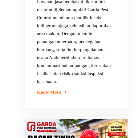
Layanan jasa pembasmi tikus untuk
restoran di Semarang dari Garda Pest
Control membantu pemilik bisnis
kuliner menjaga kebersihan dapur dan
area makan. Dengan metode
penanganan terpadu, pencegahan
berulang, serta tim berpengalaman,
usaha Anda terhindar dari bahaya
kontaminasi bahan pangan, kerusakan
fasilitas, dan risiko sanksi inspeksi
kesehatan.
Know More