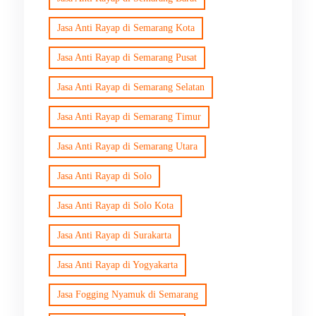
Jasa Anti Rayap di Semarang Kota
Jasa Anti Rayap di Semarang Pusat
Jasa Anti Rayap di Semarang Selatan
Jasa Anti Rayap di Semarang Timur
Jasa Anti Rayap di Semarang Utara
Jasa Anti Rayap di Solo
Jasa Anti Rayap di Solo Kota
Jasa Anti Rayap di Surakarta
Jasa Anti Rayap di Yogyakarta
Jasa Fogging Nyamuk di Semarang