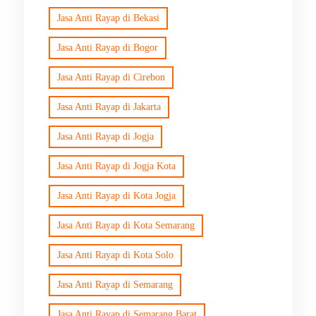
Jasa Anti Rayap di Bekasi
Jasa Anti Rayap di Bogor
Jasa Anti Rayap di Cirebon
Jasa Anti Rayap di Jakarta
Jasa Anti Rayap di Jogja
Jasa Anti Rayap di Jogja Kota
Jasa Anti Rayap di Kota Jogja
Jasa Anti Rayap di Kota Semarang
Jasa Anti Rayap di Kota Solo
Jasa Anti Rayap di Semarang
Jasa Anti Rayap di Semarang Barat