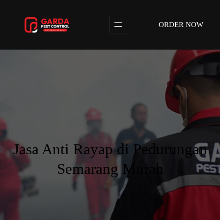
Lewati
ke
ORDER NOW
konten
Jasa Anti Rayap di Pedurungan
Semarang Murah