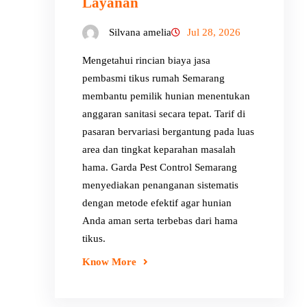
Layanan
Silvana amelia
Jul 28, 2026
Mengetahui rincian biaya jasa
pembasmi tikus rumah Semarang
membantu pemilik hunian menentukan
anggaran sanitasi secara tepat. Tarif di
pasaran bervariasi bergantung pada luas
area dan tingkat keparahan masalah
hama. Garda Pest Control Semarang
menyediakan penanganan sistematis
dengan metode efektif agar hunian
Anda aman serta terbebas dari hama
tikus.
Know More