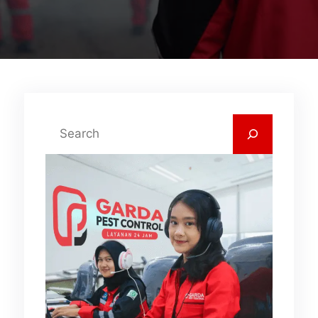
C
a
r
i