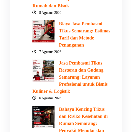
Rumah dan Bisnis
8 Agustus 2026
Biaya Jasa Pembasmi
Tikus Semarang: Estimas
Tarif dan Metode
Penanganan
7 Agustus 2026
Jasa Pembasmi Tikus
Restoran dan Gudang
Semarang: Layanan
Profesional untuk Bisnis
Kuliner & Logistik
6 Agustus 2026
Bahaya Kencing Tikus
dan Risiko Kesehatan di
Rumah Semarang:
Penyakit Menular dan