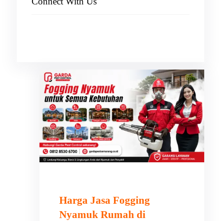
Connect With Us
Facebook
Instagram
X
TikTok
YouTube
Harga Jasa Fogging
Nyamuk Rumah di