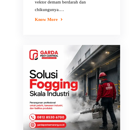
vektor demam berdarah dan
chikungunya.…
Know More