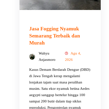
Jasa Fogging Nyamuk
Semarang Terbaik dan
Murah
Wahyu
Agu 4,
Anjasmoro
2026
Kasus Demam Berdarah Dengue (DBD)
di Jawa Tengah kerap mengalami
lonjakan tajam saat masa peralihan
musim. Satu ekor nyamuk betina Aedes
aegypti sanggup bertelur hingga 100
sampai 200 butir dalam tiap siklus
reproduksi. Pengontrolan nyamuk