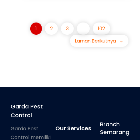
1
2
3
…
102
Laman Berikutnya
→
Garda Pest
Control
Branch
Our Services
Garda Pest
Semarang
Control memiliki