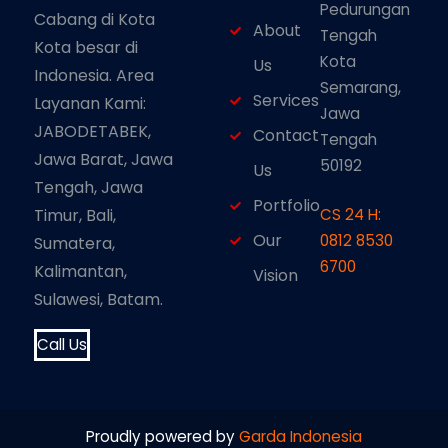
Pedurungan
Cabang di Kota
About
Tengah
Kota besar di
Kota
Us
Indonesia. Area
Semarang,
Services
Layanan Kami:
Jawa
JABODETABEK,
Contact
Tengah
Jawa Barat, Jawa
50192
Us
Tengah, Jawa
Portfolio
Timur, Bali,
CS 24 H:
Our
0812 8530
Sumatera,
6700
Kalimantan,
Vision
Sulawesi, Batam.
Call Us
Proudly powered by
Garda Indonesia