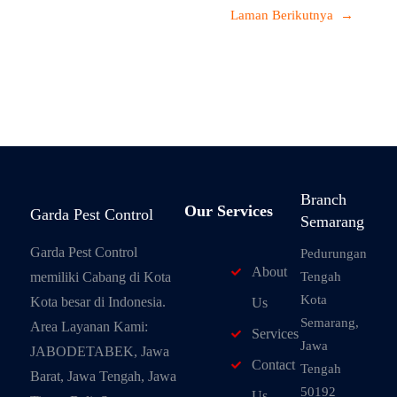
Laman Berikutnya
→
Branch
Our Services
Garda Pest Control
Semarang
Garda Pest Control
Pedurungan
About
memiliki Cabang di Kota
Tengah
Kota
Kota besar di Indonesia.
Us
Semarang,
Area Layanan Kami:
Services
Jawa
JABODETABEK, Jawa
Contact
Tengah
Barat, Jawa Tengah, Jawa
50192
Us