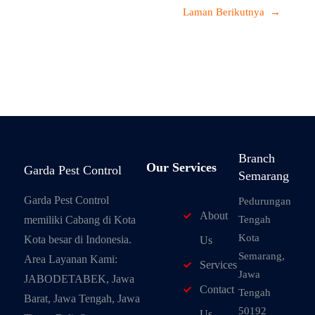
Laman Berikutnya
→
Branch
Our Services
Garda Pest Control
Semarang
Garda Pest Control
Pedurungan
About
memiliki Cabang di Kota
Tengah
Kota
Kota besar di Indonesia.
Us
Semarang,
Area Layanan Kami:
Services
Jawa
JABODETABEK, Jawa
Contact
Tengah
Barat, Jawa Tengah, Jawa
50192
Us