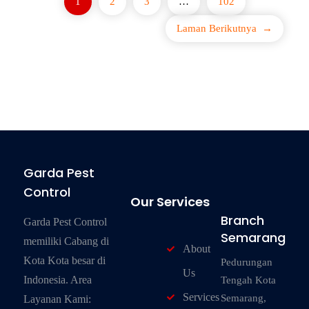
1
2
3
…
102
Laman Berikutnya
→
Garda Pest
Control
Our Services
Branch
Garda Pest Control
Semarang
memiliki Cabang di
About
Kota Kota besar di
Pedurungan
Us
Indonesia. Area
Tengah Kota
Services
Semarang,
Layanan Kami: