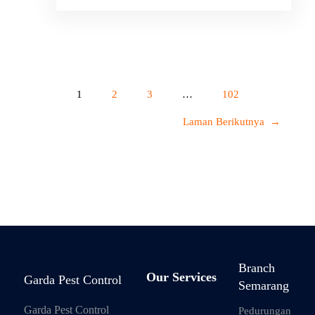
1
2
3
…
102
Laman Berikutnya
→
Branch
Our Services
Garda Pest Control
Semarang
Garda Pest Control
Pedurungan