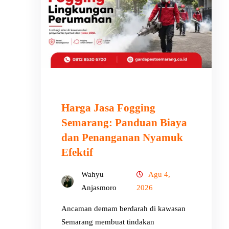
Harga Jasa Fogging
Semarang: Panduan Biaya
dan Penanganan Nyamuk
Efektif
Wahyu
Agu 4,
Anjasmoro
2026
Ancaman demam berdarah di kawasan
Semarang membuat tindakan