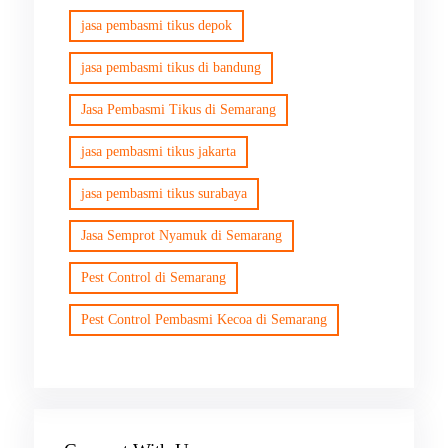
jasa pembasmi tikus depok
jasa pembasmi tikus di bandung
Jasa Pembasmi Tikus di Semarang
jasa pembasmi tikus jakarta
jasa pembasmi tikus surabaya
Jasa Semprot Nyamuk di Semarang
Pest Control di Semarang
Pest Control Pembasmi Kecoa di Semarang