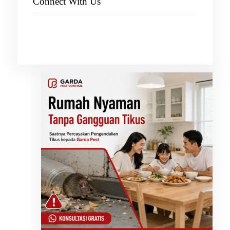
Connect With Us
Facebook
Instagram
X
TikTok
YouTube