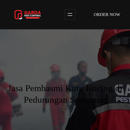
Lewati
ke
ORDER NOW
konten
Jasa Pembasmi Kutu Kucing di
Pedurungan Semarang