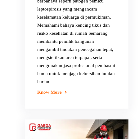
berbahaya seperti patogen pemicu
leptospirosis yang mengancam
keselamatan keluarga di permukiman.
Memahami bahaya kencing tikus dan
risiko kesehatan di rumah Semarang
membantu pemilik bangunan
mengambil tindakan pencegahan tepat,
mengsterilkan area terpapar, serta
mengunakan jasa profesional pembasmi
hama untuk menjaga kebersihan hunian
harian.
Know More