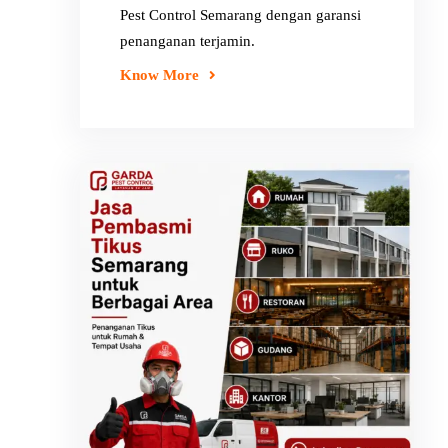
Pest Control Semarang dengan garansi
penanganan terjamin.
Know More