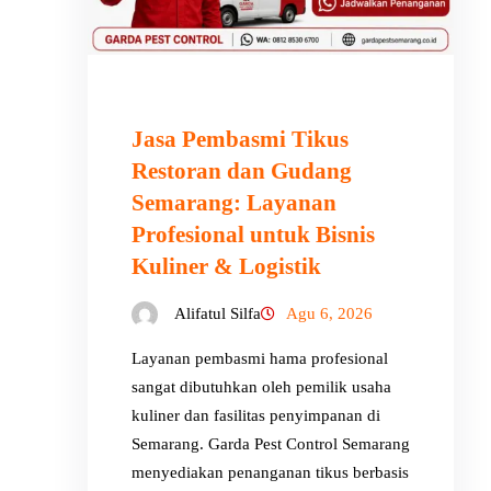
Jasa Pembasmi Tikus
Restoran dan Gudang
Semarang: Layanan
Profesional untuk Bisnis
Kuliner & Logistik
Alifatul Silfa
Agu 6, 2026
Layanan pembasmi hama profesional
sangat dibutuhkan oleh pemilik usaha
kuliner dan fasilitas penyimpanan di
Semarang. Garda Pest Control Semarang
menyediakan penanganan tikus berbasis