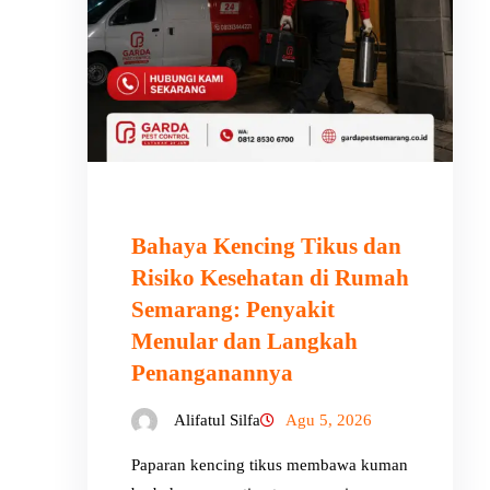
Bahaya Kencing Tikus dan
Risiko Kesehatan di Rumah
Semarang: Penyakit
Menular dan Langkah
Penanganannya
Alifatul Silfa
Agu 5, 2026
Paparan kencing tikus membawa kuman