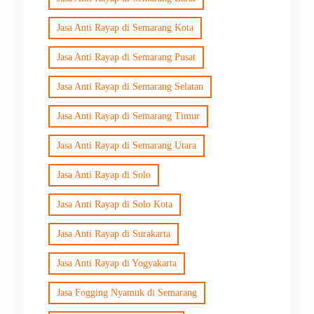
Jasa Anti Rayap di Semarang Kota
Jasa Anti Rayap di Semarang Pusat
Jasa Anti Rayap di Semarang Selatan
Jasa Anti Rayap di Semarang Timur
Jasa Anti Rayap di Semarang Utara
Jasa Anti Rayap di Solo
Jasa Anti Rayap di Solo Kota
Jasa Anti Rayap di Surakarta
Jasa Anti Rayap di Yogyakarta
Jasa Fogging Nyamuk di Semarang