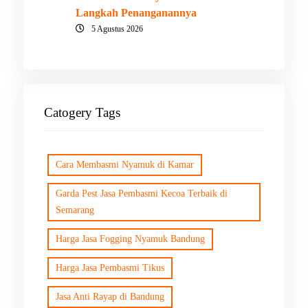
Langkah Penanganannya
5 Agustus 2026
Catogery Tags
Cara Membasmi Nyamuk di Kamar
Garda Pest Jasa Pembasmi Kecoa Terbaik di
Semarang
Harga Jasa Fogging Nyamuk Bandung
Harga Jasa Pembasmi Tikus
Jasa Anti Rayap di Bandung