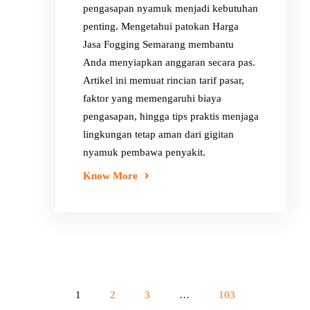
pengasapan nyamuk menjadi kebutuhan
penting. Mengetahui patokan Harga
Jasa Fogging Semarang membantu
Anda menyiapkan anggaran secara pas.
Artikel ini memuat rincian tarif pasar,
faktor yang memengaruhi biaya
pengasapan, hingga tips praktis menjaga
lingkungan tetap aman dari gigitan
nyamuk pembawa penyakit.
Know More
1
2
3
…
103