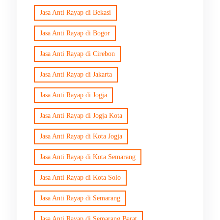
Jasa Anti Rayap di Bekasi
Jasa Anti Rayap di Bogor
Jasa Anti Rayap di Cirebon
Jasa Anti Rayap di Jakarta
Jasa Anti Rayap di Jogja
Jasa Anti Rayap di Jogja Kota
Jasa Anti Rayap di Kota Jogja
Jasa Anti Rayap di Kota Semarang
Jasa Anti Rayap di Kota Solo
Jasa Anti Rayap di Semarang
Jasa Anti Rayap di Semarang Barat