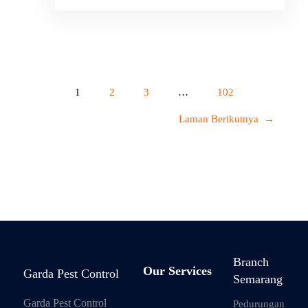
1
2
3
…
102
Laman Berikutnya
→
Branch
Our Services
Garda Pest Control
Semarang
Garda Pest Control
Pedurungan