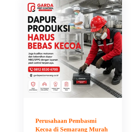
Perusahaan Pembasmi
Kecoa di Semarang Murah