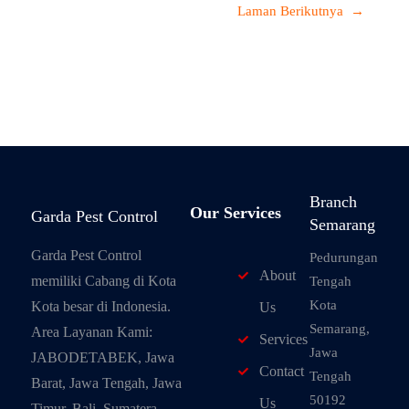
Laman Berikutnya
→
Branch
Our Services
Garda Pest Control
Semarang
Garda Pest Control
Pedurungan
About
memiliki Cabang di Kota
Tengah
Kota
Kota besar di Indonesia.
Us
Semarang,
Area Layanan Kami:
Services
Jawa
JABODETABEK, Jawa
Contact
Tengah
Barat, Jawa Tengah, Jawa
50192
Us
Timur, Bali, Sumatera,