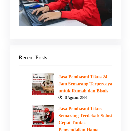
Recent Posts
Jasa Pembasmi Tikus 24
Jam Semarang Terpercaya
untuk Rumah dan Bisnis
8 Agustus 2026
Jasa Pembasmi Tikus
Semarang Terdekat: Solusi
Cepat Tuntas
Pengendalian Hama