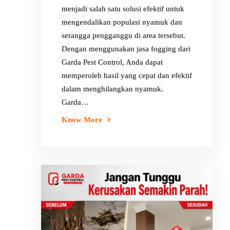
menjadi salah satu solusi efektif untuk
mengendalikan populasi nyamuk dan
serangga pengganggu di area tersebut.
Dengan menggunakan jasa fogging dari
Garda Pest Control, Anda dapat
memperoleh hasil yang cepat dan efektif
dalam menghilangkan nyamuk.
Garda…
Know More