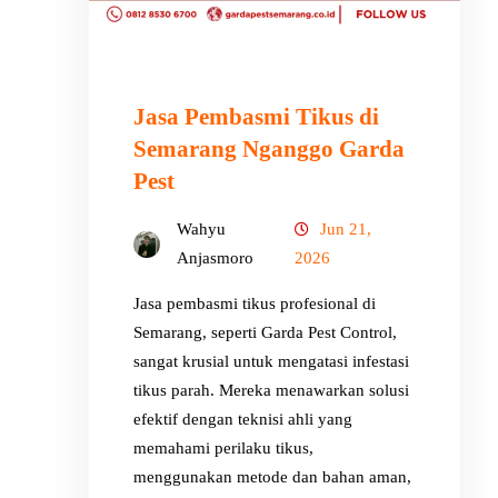
Jasa Pembasmi Tikus di
Semarang Nganggo Garda
Pest
Wahyu
Jun 21,
Anjasmoro
2026
Jasa pembasmi tikus profesional di
Semarang, seperti Garda Pest Control,
sangat krusial untuk mengatasi infestasi
tikus parah. Mereka menawarkan solusi
efektif dengan teknisi ahli yang
memahami perilaku tikus,
menggunakan metode dan bahan aman,