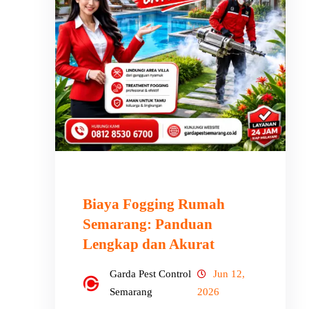
Biaya Fogging Rumah
Semarang: Panduan
Lengkap dan Akurat
Garda Pest Control
Jun 12,
Semarang
2026