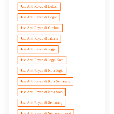
Jasa Anti Rayap di Bekasi
Jasa Anti Rayap di Bogor
Jasa Anti Rayap di Cirebon
Jasa Anti Rayap di Jakarta
Jasa Anti Rayap di Jogja
Jasa Anti Rayap di Jogja Kota
Jasa Anti Rayap di Kota Jogja
Jasa Anti Rayap di Kota Semarang
Jasa Anti Rayap di Kota Solo
Jasa Anti Rayap di Semarang
Jasa Anti Rayap di Semarang Barat