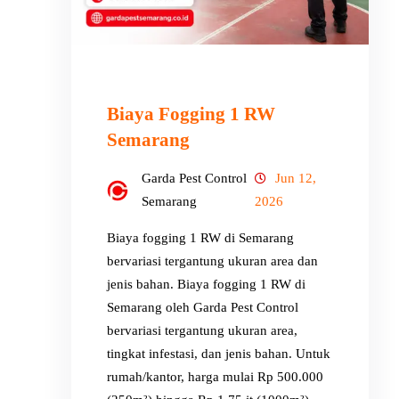
Biaya Fogging 1 RW
Semarang
Garda Pest Control
Jun 12,
Semarang
2026
Biaya fogging 1 RW di Semarang
bervariasi tergantung ukuran area dan
jenis bahan. Biaya fogging 1 RW di
Semarang oleh Garda Pest Control
bervariasi tergantung ukuran area,
tingkat infestasi, dan jenis bahan. Untuk
rumah/kantor, harga mulai Rp 500.000