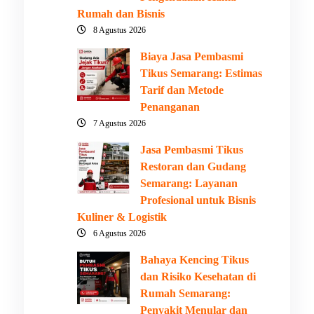
Rumah dan Bisnis
8 Agustus 2026
Biaya Jasa Pembasmi
Tikus Semarang: Estimas
Tarif dan Metode
Penanganan
7 Agustus 2026
Jasa Pembasmi Tikus
Restoran dan Gudang
Semarang: Layanan
Profesional untuk Bisnis
Kuliner & Logistik
6 Agustus 2026
Bahaya Kencing Tikus
dan Risiko Kesehatan di
Rumah Semarang:
Penyakit Menular dan