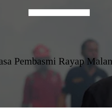
Home
About Us
Services
Contact
Blog
asa Pembasmi Rayap Mala