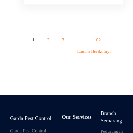
1
2
3
…
102
Laman Berikutnya
→
Branch
Our Services
Garda Pest Control
Semarang
Garda Pest Control
Pedurungan