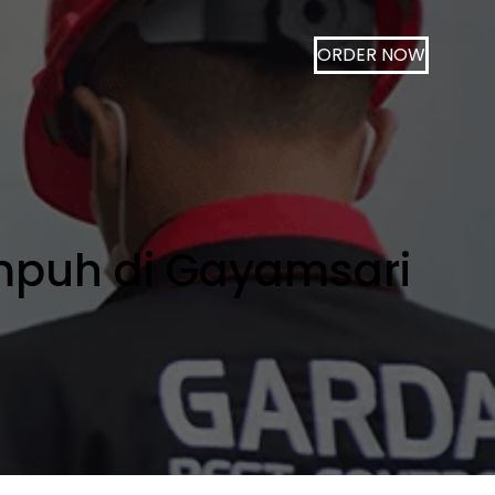
ORDER NOW
puh di Gayamsari