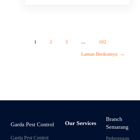
1
2
3
…
102
Laman Berikutnya
→
Branch
Our Services
Garda Pest Control
Semarang
Garda Pest Control
Pedurungan