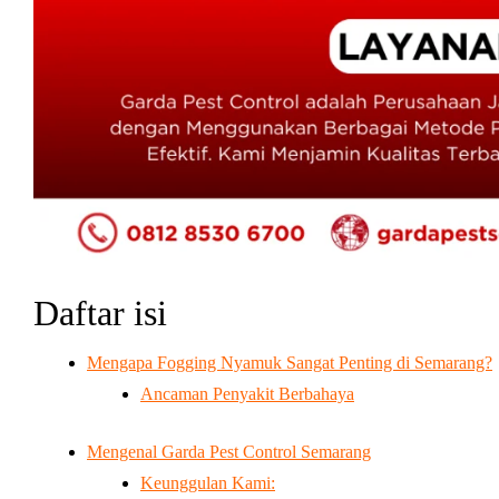
Daftar isi
Mengapa Fogging Nyamuk Sangat Penting di Semarang?
Ancaman Penyakit Berbahaya
Mengenal Garda Pest Control Semarang
Keunggulan Kami: