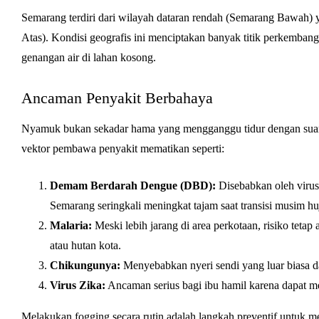
Semarang terdiri dari wilayah dataran rendah (Semarang Bawah) 
Atas). Kondisi geografis ini menciptakan banyak titik perkemban
genangan air di lahan kosong.
Ancaman Penyakit Berbahaya
Nyamuk bukan sekadar hama yang mengganggu tidur dengan suara b
vektor pembawa penyakit mematikan seperti:
Demam Berdarah Dengue (DBD):
Disebabkan oleh viru
Semarang seringkali meningkat tajam saat transisi musim hu
Malaria:
Meski lebih jarang di area perkotaan, risiko teta
atau hutan kota.
Chikungunya:
Menyebabkan nyeri sendi yang luar biasa 
Virus Zika:
Ancaman serius bagi ibu hamil karena dapat m
Melakukan fogging secara rutin adalah langkah preventif untuk m