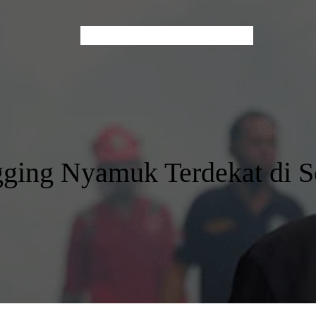
Home
About Us
Services
Contact
Blog
gging Nyamuk Terdekat di 