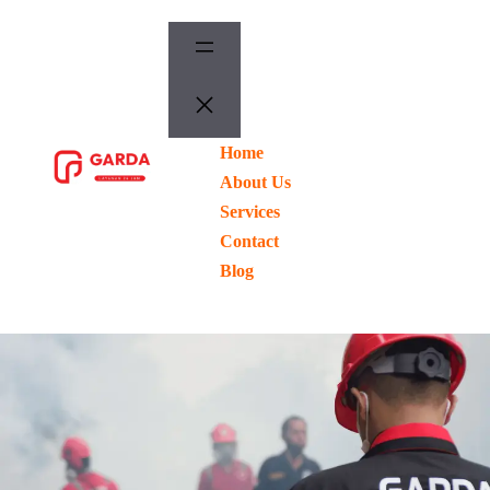
Lewati
ke
konten
Home
ORDER
NOW
About Us
Services
Contact
Blog