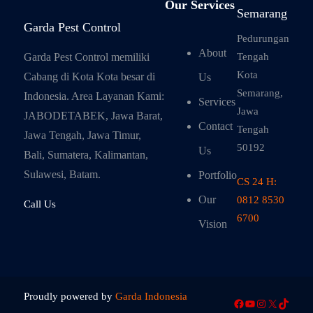
Our Services
Semarang
Garda Pest Control
Pedurungan
About
Garda Pest Control memiliki
Tengah
Kota
Cabang di Kota Kota besar di
Us
Semarang,
Indonesia. Area Layanan Kami:
Services
Jawa
JABODETABEK, Jawa Barat,
Contact
Tengah
Jawa Tengah, Jawa Timur,
50192
Us
Bali, Sumatera, Kalimantan,
Sulawesi, Batam.
Portfolio
CS 24 H:
Our
0812 8530
Call Us
6700
Vision
Proudly powered by
Garda Indonesia
Facebook
YouTube
Instagram
X
TikTok